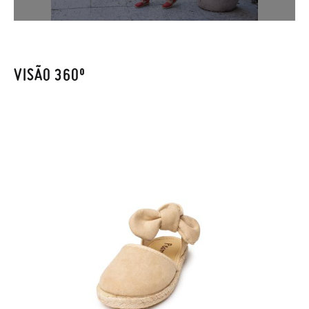
se-á de tudo: enviar-lhe-emos outro tamanho e recolheremos
o primeiro, sem gastos e em poucos dias!
Caso não queira uma Troca, mas sim uma Devolução, esta
também será gratuita. Não tem que se preocupar com nada.
VISÃO 360º
Pode fazer o pedido através da mesma secção do parágrafo
anterior e encarregar-nos-emos de lhe enviar um estafeta
para que recolha o sapato que devolve.