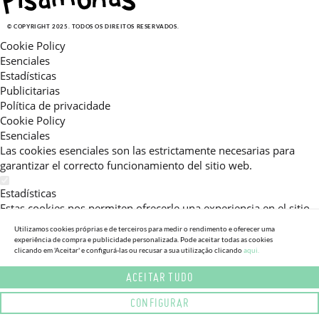
© COPYRIGHT 2025. TODOS OS DIREITOS RESERVADOS.
Cookie Policy
Esenciales
Estadísticas
Publicitarias
Política de privacidade
Cookie Policy
Esenciales
Las cookies esenciales son las estrictamente necesarias para
garantizar el correcto funcionamiento del sitio web.
Estadísticas
Estas cookies nos permiten ofrecerle una experiencia en el sitio
adaptada a su navegación (recomendaciones de producto
Utilizamos cookies próprias e de terceiros para medir o rendimento e oferecer uma
personalizadas, énfasis en categorías frecuentemente
experiência de compra e publicidade personalizada. Pode aceitar todas as cookies
consultadas, etc).Al activar esta cookie, nos ayuda a mejorar aún
clicando em 'Aceitar' e configurá-las ou recusar a sua utilização clicando
aqui.
más su experiencia.
ACEITAR TUDO
Publicitarias
CONFIGURAR
Estas cookies permiten a nuestros socios publicitarios enviarle