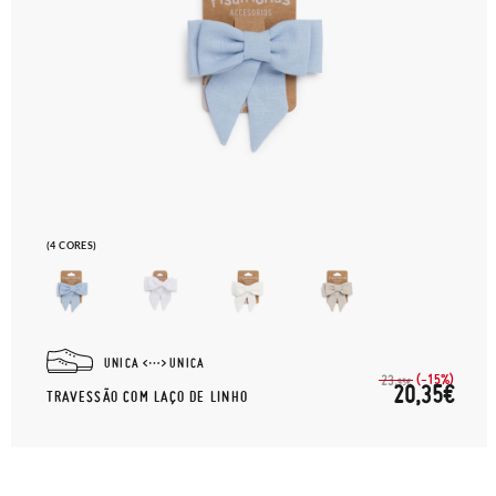
(4 CORES)
UNICA
UNICA
(-15%)
23,
95€
20,35€
TRAVESSÃO COM LAÇO DE LINHO