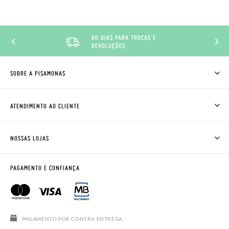
60 DIAS PARA TROCAS E
DEVOLUÇÕES
SOBRE A PISAMONAS
QUEM SOMOS
COMO COMPRAR
ATENDIMENTO AO CLIENTE
ONDE ESTÁ A MINHA ENCOMENDA?
ENVIOS E TROCAS
TROCAS E DEVOLUÇÕES
CLUBE PISAMONAS
NOSSAS LOJAS
CONTACTE-NOS
BLOG & NEWS
HORÁRIO
AVISO LEGAL, PRIVACIDADE E COOKIES
PAGAMENTO E CONFIANÇA
PERGUNTAS FREQUENTES
GUIA DE TAMANHOS
SALDOS
PAGAMENTO POR CONTRA ENTREGA