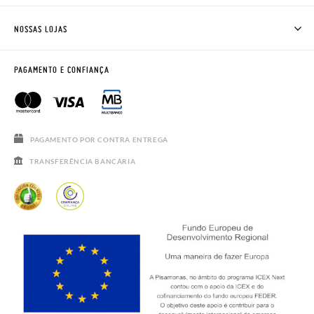
ENVIOS E TROCAS
TROCAS E DEVOLUÇÕES
CLUBE PISAMONAS
NOSSAS LOJAS
CONTACTE-NOS
BLOG & NEWS
HORÁRIO
AVISO LEGAL, PRIVACIDADE E COOKIES
PAGAMENTO E CONFIANÇA
PERGUNTAS FREQUENTES
GUIA DE TAMANHOS
SALDOS
PAGAMENTO POR CONTRA ENTREGA
TRANSFERÊNCIA BANCÁRIA