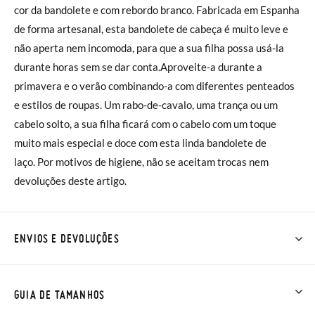
cor da bandolete e com rebordo branco. Fabricada em Espanha
de forma artesanal, esta bandolete de cabeça é muito leve e
não aperta nem incomoda, para que a sua filha possa usá-la
durante horas sem se dar conta.Aproveite-a durante a
primavera e o verão combinando-a com diferentes penteados
e estilos de roupas. Um rabo-de-cavalo, uma trança ou um
cabelo solto, a sua filha ficará com o cabelo com um toque
muito mais especial e doce com esta linda bandolete de
laço. Por motivos de higiene, não se aceitam trocas nem
devoluções deste artigo.
ENVIOS E DEVOLUÇÕES
Na Pisamonas os envios são GRÁTIS em compras superiores a
30 € ou com entrega em loja, na modalidade de envio normal (
GUIA DE TAMANHOS
2 a 4 dias úteis para entrega). As trocas e devoluções são