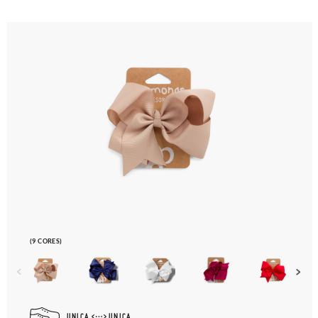
para que recolha o sapato que devolve.
(9 CORES)
UNICA
UNICA