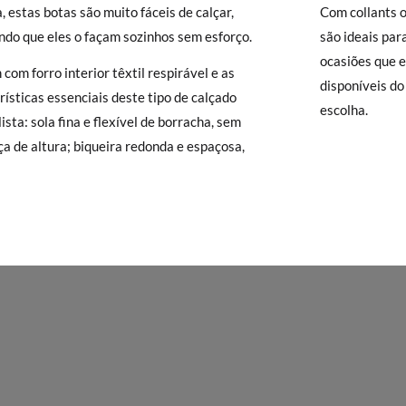
), que terá um custo de 3,95€. Caso o valor da encomenda seja inferio
a, estas botas são muito fáceis de calçar,
Com collants o
lidade de Envio Normal.
ndo que eles o façam sozinhos sem esforço.
são ideais par
isamonas trocas grátis, sem perguntas. Se quando chegarem a sua casa
ocasiões que e
com forro interior têxtil respirável e as
 e Devoluções
do nosso site para nos enviar o pedido de troca. A nos
disponíveis do
rísticas essenciais deste tipo de calçado
gar-se-á de tudo: enviar-lhe-emos outro tamanho e recolheremos o p
escolha.
ista: sola fina e flexível de borracha, sem
o queira uma Troca, mas sim uma Devolução, esta também será gratu
ça de altura; biqueira redonda e espaçosa,
zer o pedido através da mesma secção do parágrafo anterior e encar
e recolha o sapato que devolve.