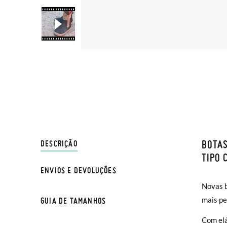
BOTA
ENVIO
DESCRIÇÃO
TIPO 
ENVIOS E DEVOLUÇÕES
Na Pisa
NOTA: a
Novas b
normal 
compara
mais pe
GUIA DE TAMANHOS
sua cas
Se dese
TAMANH
Com elá
CM