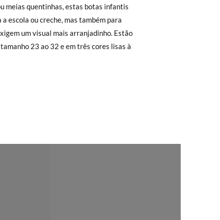
r a 30 €, o envio terá um custo de 2,95 €
u meias quentinhas, estas botas infantis
a a escola ou creche, mas também para
 não lhe servirem, basta ir à secção de
xigem um visual mais arranjadinho. Estão
sa equipa de Atendimento ao Cliente
 tamanho 23 ao 32 e em três cores lisas à
rimeiro, sem gastos e em poucos dias!
ita. Não tem que se preocupar com nada.
regar-nos-emos de lhe enviar um estafeta