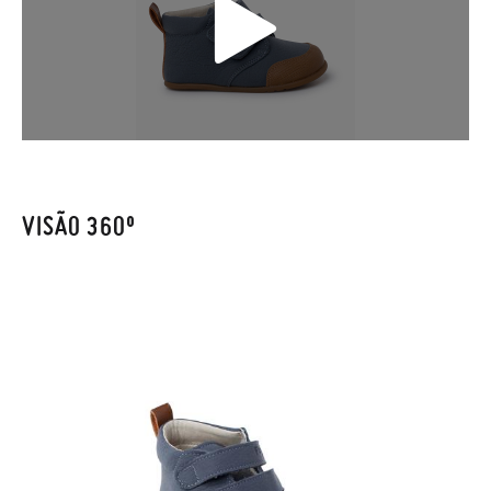
Só na Pisamonas trocas grátis, sem perguntas. Se quando
chegarem a sua casa não lhe servirem, basta ir à secção de
Trocas e Devoluções
do nosso site para nos enviar o pedido de
troca. A nossa equipa de Atendimento ao Cliente encarregar-
se-á de tudo: enviar-lhe-emos outro tamanho e recolheremos
o primeiro, sem gastos e em poucos dias!
Caso não queira uma Troca, mas sim uma Devolução, esta
também será gratuita. Não tem que se preocupar com nada.
VISÃO 360º
Pode fazer o pedido através da mesma secção do parágrafo
anterior e encarregar-nos-emos de lhe enviar um estafeta
para que recolha o sapato que devolve.