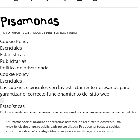
© COPYRIGHT 2025. TODOS OS DIREITOS RESERVADOS.
Cookie Policy
Esenciales
Estadísticas
Publicitarias
Política de privacidade
Cookie Policy
Esenciales
Las cookies esenciales son las estrictamente necesarias para
garantizar el correcto funcionamiento del sitio web.
Estadísticas
Estas cookies nos permiten ofrecerle una experiencia en el sitio
adaptada a su navegación (recomendaciones de producto
Utilizamos cookies próprias e de terceiros para medir o rendimento e oferecer uma
personalizadas, énfasis en categorías frecuentemente
experiência de compra e publicidade personalizada. Pode aceitar todas as cookies
clicando em 'Aceitar' e configurá-las ou recusar a sua utilização clicando
aqui.
consultadas, etc).Al activar esta cookie, nos ayuda a mejorar aún
más su experiencia.