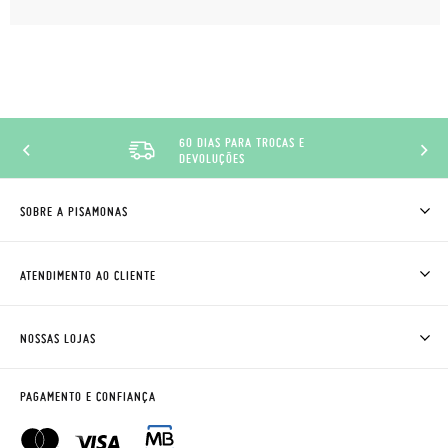
60 DIAS PARA TROCAS E
DEVOLUÇÕES
SOBRE A PISAMONAS
QUEM SOMOS
COMO COMPRAR
ATENDIMENTO AO CLIENTE
ONDE ESTÁ A MINHA ENCOMENDA?
ENVIOS E TROCAS
TROCAS E DEVOLUÇÕES
CLUBE PISAMONAS
NOSSAS LOJAS
CONTACTE-NOS
BLOG & NEWS
HORÁRIO
AVISO LEGAL, PRIVACIDADE E COOKIES
PAGAMENTO E CONFIANÇA
PERGUNTAS FREQUENTES
GUIA DE TAMANHOS