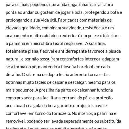
para os mais pequenos que ainda engatinham, arrastam a
ponta ao andar ou gostam de jogar à bola, protegendo a bota e
prolongando a sua vida útil. Fabricadas com materiais de
elevada qualidade, combinam suavidade, resistência e um
acabamento muito cuidado: o exterior é em pele e o interior e
a palmilha em microfibra têxtil respirável. A sola fina,
totalmente plana, flexível e antiderrapante favorece a pisada
natural, e por não possuírem contrafortes internos, adaptam-
se à forma do pé, mantendo a filosofia barefoot em cada
detalhe. O sistema de duplo fecho aderente torna estas
botinhas muito fáceis de calçar e descalçar, mesmo para os
mais pequenos. A presilha na parte do calcanhar funciona
como puxador para facilitar a entrada do pé, e a proteção
acolchoada na gola da bota garante um ajuste suave e
confortável em torno do tornozelo. No interior, a palmilha é
removível, podendo ser lavada separadamente ou substituída
facilmente. Leves, macias e muito versáteis, são umas