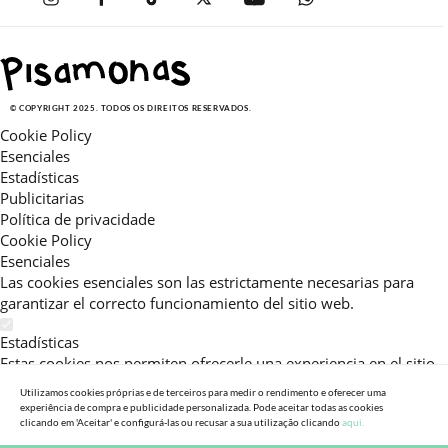
© COPYRIGHT 2025. TODOS OS DIREITOS RESERVADOS.
Cookie Policy
Esenciales
Estadísticas
Publicitarias
Política de privacidade
Cookie Policy
Esenciales
Las cookies esenciales son las estrictamente necesarias para
garantizar el correcto funcionamiento del sitio web.
Estadísticas
Estas cookies nos permiten ofrecerle una experiencia en el sitio
adaptada a su navegación (recomendaciones de producto
Utilizamos cookies próprias e de terceiros para medir o rendimento e oferecer uma
personalizadas, énfasis en categorías frecuentemente
experiência de compra e publicidade personalizada. Pode aceitar todas as cookies
consultadas, etc).Al activar esta cookie, nos ayuda a mejorar aún
clicando em 'Aceitar' e configurá-las ou recusar a sua utilização clicando
aqui.
más su experiencia.