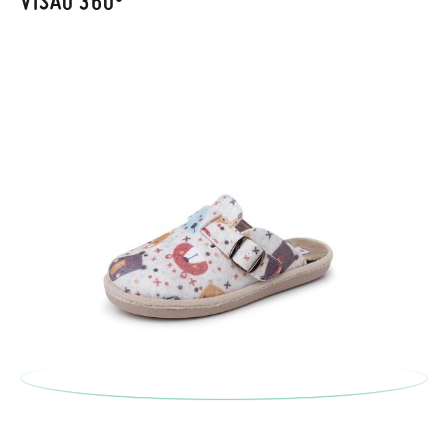
VISÃO 360º
Pode fazer o pedido através da mesma secção do parágrafo
anterior e encarregar-nos-emos de lhe enviar um estafeta
para que recolha o sapato que devolve.