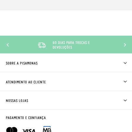
60 DIAS PARA TROCAS E
DEVOLUÇÕES
SOBRE A PISAMONAS
QUEM SOMOS
COMO COMPRAR
ATENDIMENTO AO CLIENTE
ONDE ESTÁ A MINHA ENCOMENDA?
ENVIOS E TROCAS
TROCAS E DEVOLUÇÕES
CLUBE PISAMONAS
NOSSAS LOJAS
CONTACTE-NOS
BLOG & NEWS
HORÁRIO
AVISO LEGAL, PRIVACIDADE E COOKIES
PAGAMENTO E CONFIANÇA
PERGUNTAS FREQUENTES
GUIA DE TAMANHOS