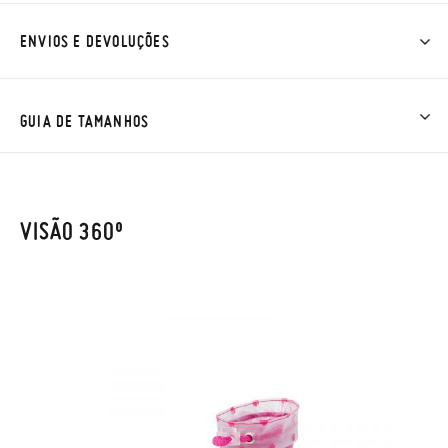
ENVIOS E DEVOLUÇÕES
Na Pisamonas os envios são GRÁTIS em compras superiores a
30 € ou com entrega em loja, na modalidade de envio normal (
GUIA DE TAMANHOS
2 a 4 dias úteis para entrega). As trocas e devoluções são
GRÁTIS. Aproximamos a nossa loja física à porta da sua casa!
NOTA: as medidas da tabela são para este modelo em
Se desejar acelerar um pouco mais a entrega, pode optar pela
concreto e referem-se à sola interior do sapato, para que
VISÃO 360º
modalidade de Envio Urgente (1 a 2 dias úteis para entrega),
possa comparar com a medida do pé dos seus filhos ou com a
que terá um custo de 3,95€. Caso o valor da encomenda seja
sola interior de outros sapatos, mas não com a sola exterior.
inferior a 30 €, o envio terá um custo de 2,95 € na modalidade
de Envio Normal.
Só na Pisamonas trocas grátis, sem perguntas. Se quando
chegarem a sua casa não lhe servirem, basta ir à secção de
Trocas e Devoluções
do nosso site para nos enviar o pedido de
TAMANHO
20
21
22
23
24
25
26
troca. A nossa equipa de Atendimento ao Cliente encarregar-
se-á de tudo: enviar-lhe-emos outro tamanho e recolheremos