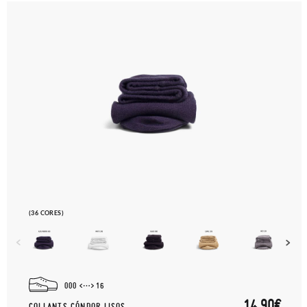
(36 CORES)
000
16
14,90€
COLLANTS CÓNDOR LISOS