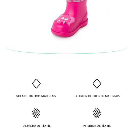
CM
12,0
12,7
13,3
13,9
14,5
15,2
15,8
o primeiro, sem gastos e em poucos dias!
Caso não queira uma Troca, mas sim uma Devolução, esta
também será gratuita. Não tem que se preocupar com nada.
Pode fazer o pedido através da mesma secção do parágrafo
anterior e encarregar-nos-emos de lhe enviar um estafeta
para que recolha o sapato que devolve.
SOLA DE OUTROS MATERIAIS
EXTERIOR DE OUTROS MATERIAIS
PALMILHA DE TÊXTIL
INTERIOR DE TÊXTIL