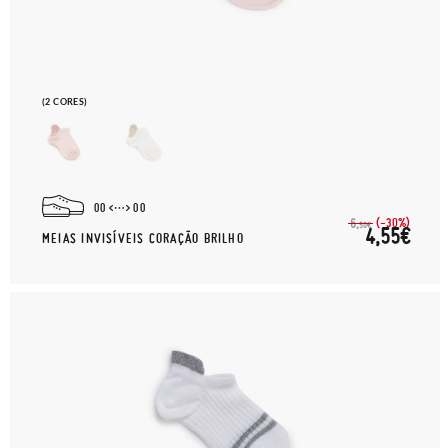
(2 CORES)
00
00
(-30%)
6,
50€
4,55€
MEIAS INVISÍVEIS CORAÇÃO BRILHO