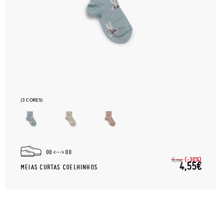
(3 CORES)
00
00
(-30%)
6,
50€
4,55€
MEIAS CURTAS COELHINHOS