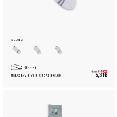
(3 CORES)
00
6
(-10%)
5,
90€
5,31€
MEIAS INVISÍVEIS RISCAS BRILHO