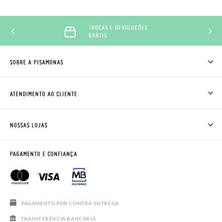
TROCAS E DEVOLUÇÕES
GRÁTIS
SOBRE A PISAMONAS
QUEM SOMOS
COMO COMPRAR
ATENDIMENTO AO CLIENTE
ONDE ESTÁ A MINHA ENCOMENDA?
ENVIOS E TROCAS
TROCAS E DEVOLUÇÕES
CLUBE PISAMONAS
NOSSAS LOJAS
CONTACTE-NOS
BLOG & NEWS
HORÁRIO
AVISO LEGAL, PRIVACIDADE E COOKIES
PAGAMENTO E CONFIANÇA
PERGUNTAS FREQUENTES
GUIA DE TAMANHOS
SALDOS
PAGAMENTO POR CONTRA ENTREGA
TRANSFERÊNCIA BANCÁRIA