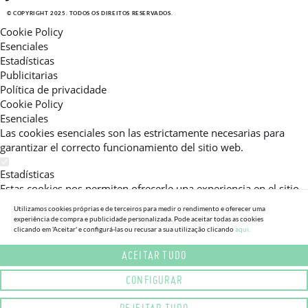
© COPYRIGHT 2025. TODOS OS DIREITOS RESERVADOS.
Cookie Policy
Esenciales
Estadísticas
Publicitarias
Política de privacidade
Cookie Policy
Esenciales
Las cookies esenciales son las estrictamente necesarias para
garantizar el correcto funcionamiento del sitio web.
Estadísticas
Estas cookies nos permiten ofrecerle una experiencia en el sitio
adaptada a su navegación (recomendaciones de producto
Utilizamos cookies próprias e de terceiros para medir o rendimento e oferecer uma
personalizadas, énfasis en categorías frecuentemente
experiência de compra e publicidade personalizada. Pode aceitar todas as cookies
consultadas, etc).Al activar esta cookie, nos ayuda a mejorar aún
clicando em 'Aceitar' e configurá-las ou recusar a sua utilização clicando
aqui.
más su experiencia.
ACEITAR TUDO
Publicitarias
CONFIGURAR
Estas cookies permiten a nuestros socios publicitarios enviarle
mensajes específicos y personalizados.