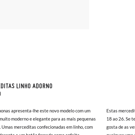
DITAS LINHO ADORNO
S E DEVOLUÇÕES
O
monas os envios são GRÁTIS em compras superiores a 30 € ou com en
monas apresenta-lhe este novo modelo com um
Estas mercedit
( 2 a 4 dias úteis para entrega). As trocas e devoluções são GRÁTIS. 
muito moderno e elegante para as mais pequenas
18 ao 26. Se t
a!
. Umas merceditas confecionadas em linho, com
gosta de as ve
jar acelerar um pouco mais a entrega, pode optar pela modalidade de 