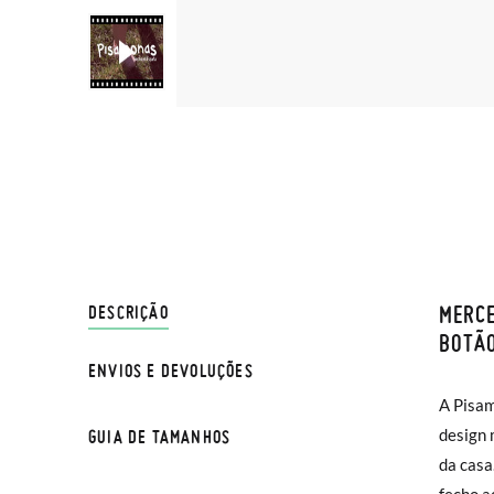
MERCE
ENVIO
DESCRIÇÃO
BOTÃ
ENVIOS E DEVOLUÇÕES
Na Pisa
A Pisa
normal 
design 
GUIA DE TAMANHOS
sua cas
da casa
Se dese