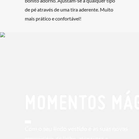
bonito adorno. Ajustam-se a qualquer tipo
de pé através de uma tira aderente. Muito
mais prático e confortável!
MOMENTOS MÁG
Com o seu lindo vestido e as suas novas
merceditas de linho, elegantes e