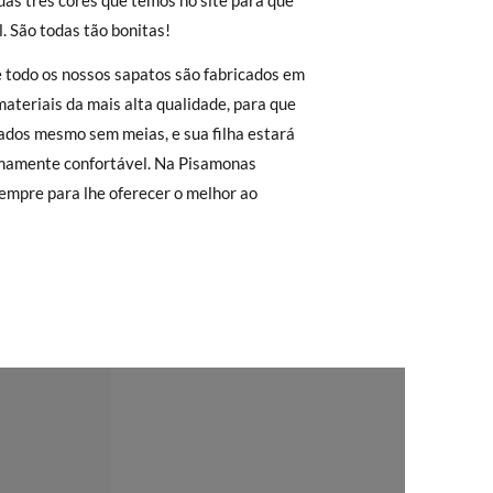
as três cores que temos no site para que
r a 30 €, o envio terá um custo de 2,95 €
23
24
25
26
. São todas tão bonitas!
 não lhe servirem, basta ir à secção de
14,6
15,2
15,8
16,4
 todo os nossos sapatos são fabricados em
sa equipa de Atendimento ao Cliente
teriais da mais alta qualidade, para que
rimeiro, sem gastos e em poucos dias!
ados mesmo sem meias, e sua filha estará
ita. Não tem que se preocupar com nada.
amente confortável. Na Pisamonas
regar-nos-emos de lhe enviar um estafeta
empre para lhe oferecer o melhor ao