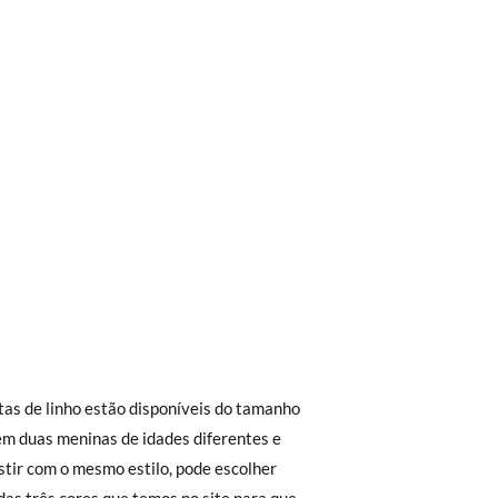
trega em loja, na modalidade de envio
as de linho estão disponíveis do tamanho
Aproximamos a nossa loja física à porta da
em duas meninas de idades diferentes e
stir com o mesmo estilo, pode escolher
Envio Urgente (1 a 2 dias úteis para