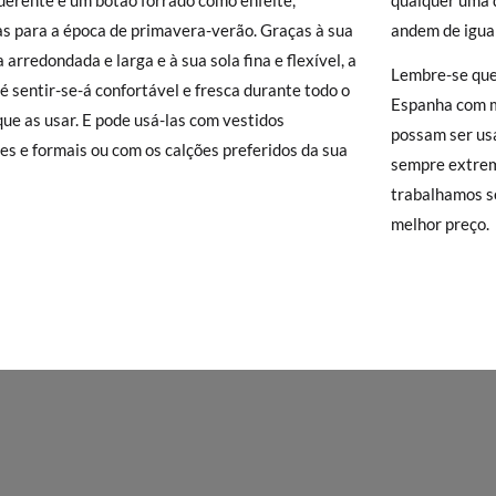
derente e um botão forrado como enfeite,
qualquer uma d
), que terá um custo de 3,95€. Caso o valor da encomenda seja inferio
NHO
18
19
20
21
22
as para a época de primavera-verão. Graças à sua
andem de igual
lidade de Envio Normal.
 arredondada e larga e à sua sola fina e flexível, a
isamonas trocas grátis, sem perguntas. Se quando chegarem a sua casa
11,6
12,2
12,8
13,4
14,0
Lembre-se que
é sentir-se-á confortável e fresca durante todo o
 e Devoluções
do nosso site para nos enviar o pedido de troca. A nos
Espanha com ma
ue as usar. E pode usá-las com vestidos
gar-se-á de tudo: enviar-lhe-emos outro tamanho e recolheremos o p
possam ser us
es e formais ou com os calções preferidos da sua
o queira uma Troca, mas sim uma Devolução, esta também será gratu
sempre extrem
zer o pedido através da mesma secção do parágrafo anterior e encar
trabalhamos s
e recolha o sapato que devolve.
melhor preço.