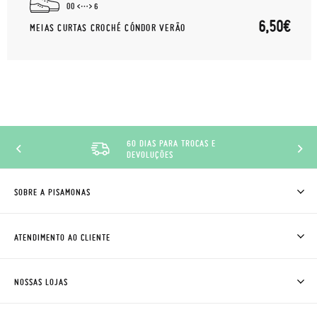
00
6
6,50€
MEIAS CURTAS CROCHÉ CÓNDOR VERÃO
60 DIAS PARA TROCAS E
DEVOLUÇÕES
SOBRE A PISAMONAS
QUEM SOMOS
COMO COMPRAR
ATENDIMENTO AO CLIENTE
ONDE ESTÁ A MINHA ENCOMENDA?
ENVIOS E TROCAS
TROCAS E DEVOLUÇÕES
CLUBE PISAMONAS
NOSSAS LOJAS
CONTACTE-NOS
BLOG & NEWS