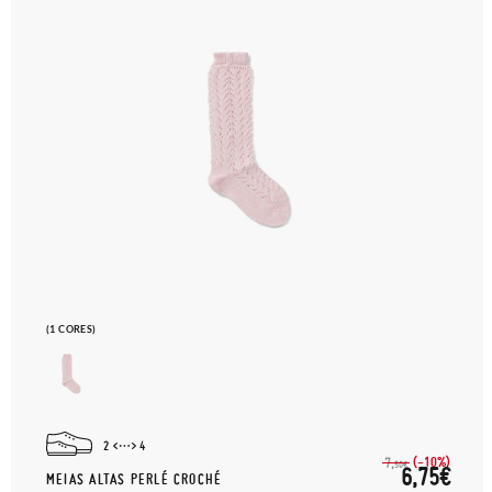
(1 CORES)
2
4
(-10%)
7,
50€
6,75€
MEIAS ALTAS PERLÉ CROCHÉ