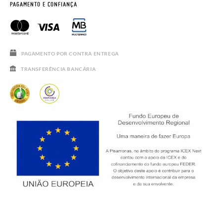
HORÁRIO
AVISO LEGAL, PRIVACIDADE E COOKIES
PAGAMENTO E CONFIANÇA
PERGUNTAS FREQUENTES
GUIA DE TAMANHOS
SALDOS
PAGAMENTO POR CONTRA ENTREGA
TRANSFERÊNCIA BANCÁRIA