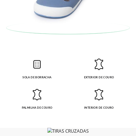
6,0
6,1
6,2
6,3
6,5
6,7
6,9
7,0
também será gratuita. Não tem que se preocupar com nada.
(CM)
Pode fazer o pedido através da mesma secção do parágrafo
anterior e encarregar-nos-emos de lhe enviar um estafeta
para que recolha o sapato que devolve.
SOLA DE BORRACHA
EXTERIOR DE COURO
PALMILHA DE COURO
INTERIOR DE COURO