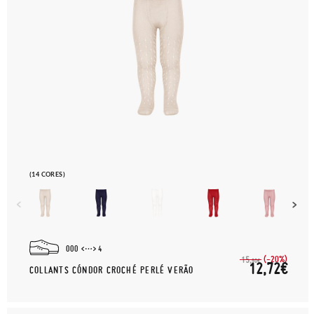
(14 CORES)
000
4
(-20%)
15,
90€
12,72€
COLLANTS CÓNDOR CROCHÉ PERLÉ VERÃO