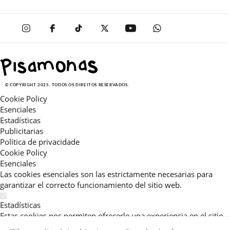
© COPYRIGHT 2025. TODOS OS DIREITOS RESERVADOS.
Cookie Policy
Esenciales
Estadísticas
Publicitarias
Política de privacidade
Cookie Policy
Esenciales
Las cookies esenciales son las estrictamente necesarias para
garantizar el correcto funcionamiento del sitio web.
Estadísticas
Estas cookies nos permiten ofrecerle una experiencia en el sitio
adaptada a su navegación (recomendaciones de producto