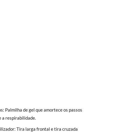
trega em loja, na modalidade de envio
os: Palmilha de gel que amortece os passos
Aproximamos a nossa loja física à porta da
 a respirabilidade.
Envio Urgente (1 a 2 dias úteis para
ilizador: Tira larga frontal e tira cruzada