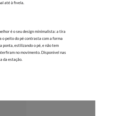
r a 30 €, o envio terá um custo de 2,95 €
l até à fivela.
 não lhe servirem, basta ir à secção de
sa equipa de Atendimento ao Cliente
rimeiro, sem gastos e em poucos dias!
ita. Não tem que se preocupar com nada.
regar-nos-emos de lhe enviar um estafeta
a da estação.