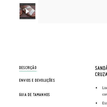
SANDÁ
ENVIO
DESCRIÇÃO
CRUZ
ENVIOS E DEVOLUÇÕES
Na Pisa
Lo
normal 
co
GUIA DE TAMANHOS
sua cas
Se dese
Es