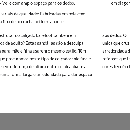
), que terá um custo de 3,95€. Caso o valor da encomenda seja inferio
exível e com amplo espaço para os dedos.
em diagona
lidade de Envio Normal.
teriais de qualidade: Fabricadas em pele com
isamonas trocas grátis, sem perguntas. Se quando chegarem a sua casa
a fina de borracha antiderrapante.
 e Devoluções
do nosso site para nos enviar o pedido de troca. A nos
gar-se-á de tudo: enviar-lhe-emos outro tamanho e recolheremos o p
sfrutar do calçado barefoot também em
s. O melhor é o seu design minimalista: a tira
o queira uma Troca, mas sim uma Devolução, esta também será gratu
s de adulto? Estas sandálias são a desculpa
ue cruza o peito do pé contrasta com a forma
zer o pedido através da mesma secção do parágrafo anterior e encar
a para mãe e filha usarem o mesmo estilo. Têm
dada da ponta, estilizando o pé, e não tem
e recolha o sapato que devolve.
que procuramos neste tipo de calçado: sola fina e
s que interfiram no movimento. Disponível nas
l, sem diferença de altura entre o calcanhar e a
cores tendênci
e uma forma larga e arredondada para dar espaço