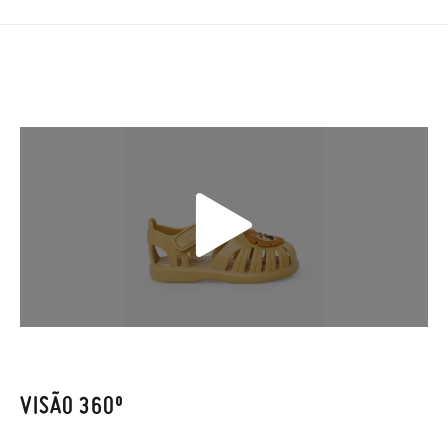
2 a 4 dias úteis para entrega). As trocas e devoluções são
GRÁTIS. Aproximamos a nossa loja física à porta da sua casa!
Se desejar acelerar um pouco mais a entrega, pode optar pela
modalidade de Envio Urgente (1 a 2 dias úteis para entrega),
que terá um custo de 3,95€. Caso o valor da encomenda seja
inferior a 30 €, o envio terá um custo de 2,95 € na modalidade
de Envio Normal.
Só na Pisamonas trocas grátis, sem perguntas. Se quando
chegarem a sua casa não lhe servirem, basta ir à secção de
Trocas e Devoluções
do nosso site para nos enviar o pedido de
troca. A nossa equipa de Atendimento ao Cliente encarregar-
se-á de tudo: enviar-lhe-emos outro tamanho e recolheremos
o primeiro, sem gastos e em poucos dias!
Caso não queira uma Troca, mas sim uma Devolução, esta
também será gratuita. Não tem que se preocupar com nada.
VISÃO 360º
Pode fazer o pedido através da mesma secção do parágrafo