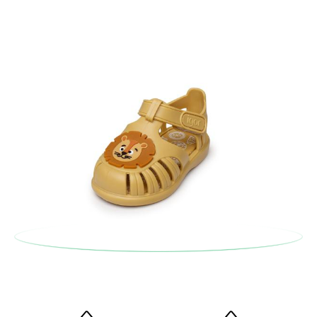
anterior e encarregar-nos-emos de lhe enviar um estafeta
para que recolha o sapato que devolve.