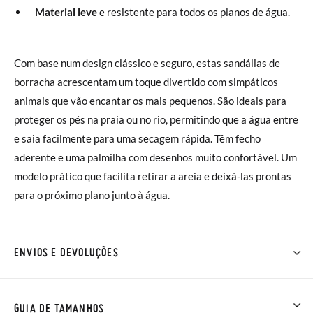
Material leve
e resistente para todos os planos de água.
Com base num design clássico e seguro, estas sandálias de
borracha acrescentam um toque divertido com simpáticos
animais que vão encantar os mais pequenos. São ideais para
proteger os pés na praia ou no rio, permitindo que a água entre
e saia facilmente para uma secagem rápida. Têm fecho
aderente e uma palmilha com desenhos muito confortável. Um
modelo prático que facilita retirar a areia e deixá-las prontas
para o próximo plano junto à água.
ENVIOS E DEVOLUÇÕES
Na Pisamonas os envios são GRÁTIS em compras superiores a
30 € ou com entrega em loja, na modalidade de envio normal (
GUIA DE TAMANHOS