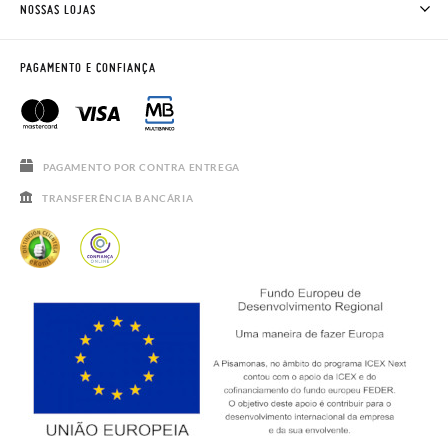
CLUBE PISAMONAS
NOSSAS LOJAS
CONTACTE-NOS
BLOG & NEWS
HORÁRIO
AVISO LEGAL, PRIVACIDADE E COOKIES
PAGAMENTO E CONFIANÇA
PERGUNTAS FREQUENTES
GUIA DE TAMANHOS
SALDOS
PAGAMENTO POR CONTRA ENTREGA
TRANSFERÊNCIA BANCÁRIA