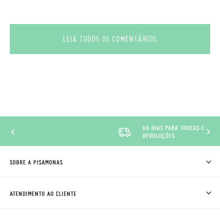
LEIA TODOS OS COMENTÁRIOS
60 DIAS PARA TROCAS E
DEVOLUÇÕES
SOBRE A PISAMONAS
QUEM SOMOS
COMO COMPRAR
ATENDIMENTO AO CLIENTE
ONDE ESTÁ A MINHA ENCOMENDA?
ENVIOS E TROCAS
TROCAS E DEVOLUÇÕES