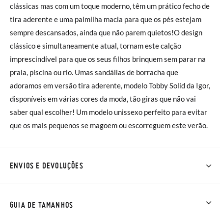
clássicas mas com um toque moderno, têm um prático fecho de
tira aderente e uma palmilha macia para que os pés estejam
sempre descansados, ainda que não parem quietos!O design
clássico e simultaneamente atual, tornam este calção
imprescindível para que os seus filhos brinquem sem parar na
praia, piscina ou rio. Umas sandálias de borracha que
adoramos em versão tira aderente, modelo Tobby Solid da Igor,
disponíveis em várias cores da moda, tão giras que não vai
saber qual escolher! Um modelo unissexo perfeito para evitar
que os mais pequenos se magoem ou escorreguem este verão.
ENVIOS E DEVOLUÇÕES
Na Pisamonas os envios são GRÁTIS em compras superiores a
30 € ou com entrega em loja, na modalidade de envio normal (
GUIA DE TAMANHOS
2 a 4 dias úteis para entrega). As trocas e devoluções são