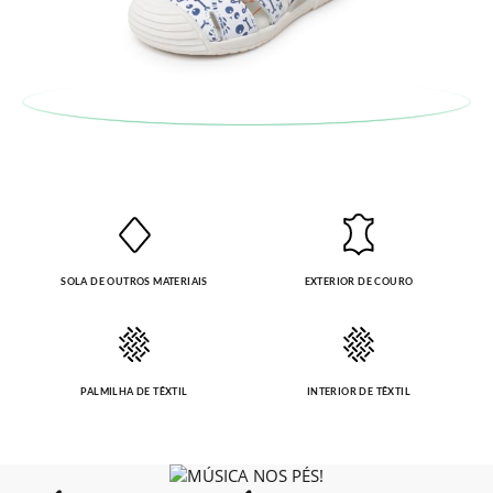
também será gratuita. Não tem que se preocupar com nada.
Pode fazer o pedido através da mesma secção do parágrafo
anterior e encarregar-nos-emos de lhe enviar um estafeta
para que recolha o sapato que devolve.
SOLA DE OUTROS MATERIAIS
EXTERIOR DE COURO
PALMILHA DE TÊXTIL
INTERIOR DE TÊXTIL