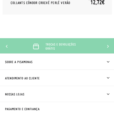
12,72€
COLLANTS CÓNDOR CROCHÉ PERLÉ VERÃO
TROCAS E DEVOLUÇÕES
GRÁTIS
SOBRE A PISAMONAS
QUEM SOMOS
COMO COMPRAR
ATENDIMENTO AO CLIENTE
ONDE ESTÁ A MINHA ENCOMENDA?
ENVIOS E TROCAS
TROCAS E DEVOLUÇÕES
CLUBE PISAMONAS
NOSSAS LOJAS
CONTACTE-NOS
BLOG & NEWS
HORÁRIO
AVISO LEGAL, PRIVACIDADE E COOKIES
PAGAMENTO E CONFIANÇA