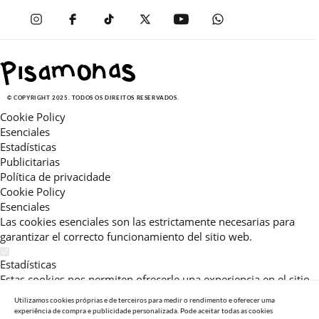
© COPYRIGHT 2025. TODOS OS DIREITOS RESERVADOS.
Cookie Policy
Esenciales
Estadísticas
Publicitarias
Política de privacidade
Cookie Policy
Esenciales
Las cookies esenciales son las estrictamente necesarias para
garantizar el correcto funcionamiento del sitio web.
Estadísticas
Estas cookies nos permiten ofrecerle una experiencia en el sitio
adaptada a su navegación (recomendaciones de producto
Utilizamos cookies próprias e de terceiros para medir o rendimento e oferecer uma
personalizadas, énfasis en categorías frecuentemente
experiência de compra e publicidade personalizada. Pode aceitar todas as cookies