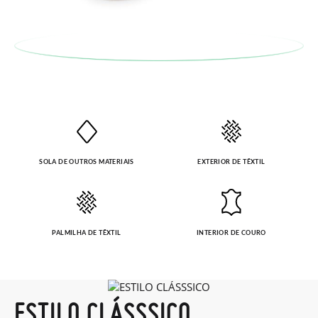
Pode fazer o pedido através da mesma secção do parágrafo
anterior e encarregar-nos-emos de lhe enviar um estafeta
para que recolha o sapato que devolve.
SOLA DE OUTROS MATERIAIS
EXTERIOR DE TÊXTIL
PALMILHA DE TÊXTIL
INTERIOR DE COURO
ESTILO CLÁSSSICO