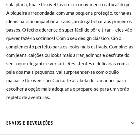
sola plana, fina e flexível favorece o movimento natural do pé.
A biqueira arredondada, com uma pequena proteção, torna-as
ideais para acompanhar a transição do gatinhar aos primeiros
passos. O fecho aderente é super fácil de pôr e tirar – eles vão
querer fazê-lo sozinhos! Com o seu design clássico, são o
complemento perfeito para os looks mais estivais. Combine-as
com jeans, calções ou looks mais arranjadinhos e desfrute do
seu toque elegante e versátil. Resistentes e delicadas com a
pele dos mais pequenos, vai surpreender-se com o quão
macias e flexíveis são. Consulte a tabela de tamanhos para
escolher a opção mais adequada e prepare-se para um verão
repleto de aventuras.
ENVIOS E DEVOLUÇÕES
Na Pisamonas os envios são GRÁTIS em compras superiores a