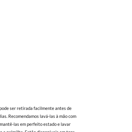
trega em loja, na modalidade de envio
Aproximamos a nossa loja física à porta da
Envio Urgente (1 a 2 dias úteis para