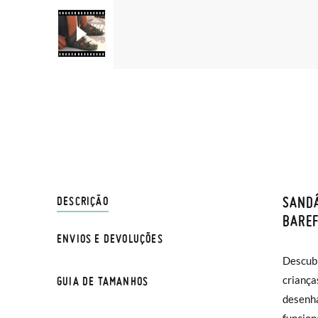
SAND
ENVIO
DESCRIÇÃO
BAREF
ENVIOS E DEVOLUÇÕES
Na Pisa
Descubr
amovíve
normal 
criança
lavar 
GUIA DE TAMANHOS
sua cas
desenha
água fri
Se dese