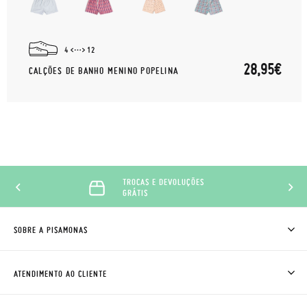
4
12
28,95€
CALÇÕES DE BANHO MENINO POPELINA
TROCAS E DEVOLUÇÕES
GRÁTIS
SOBRE A PISAMONAS
QUEM SOMOS
COMO COMPRAR
ATENDIMENTO AO CLIENTE
ONDE ESTÁ A MINHA ENCOMENDA?
ENVIOS E TROCAS