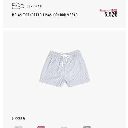
00
10
(-15%)
6,
50€
5,52€
MEIAS TORNOZELO LISAS CÓNDOR VERÃO
(4 CORES)