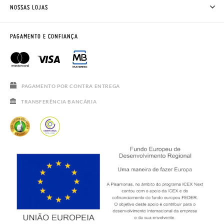
TROCAS E DEVOLUÇÕES
CLUBE PISAMONAS
NOSSAS LOJAS
CONTACTE-NOS
BLOG & NEWS
HORÁRIO
AVISO LEGAL, PRIVACIDADE E COOKIES
PAGAMENTO E CONFIANÇA
PERGUNTAS FREQUENTES
GUIA DE TAMANHOS
SALDOS
PAGAMENTO POR CONTRA ENTREGA
TRANSFERÊNCIA BANCÁRIA