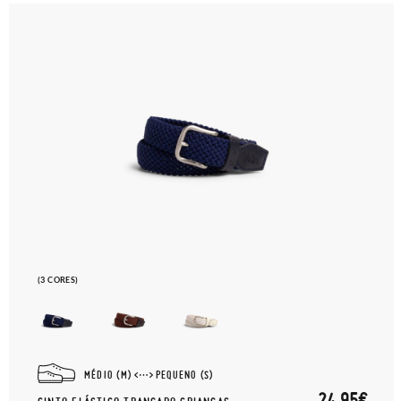
(3 CORES)
MÉDIO (M)
PEQUENO (S)
24,95€