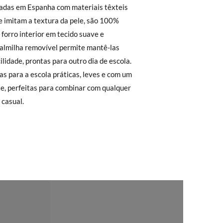
r a 30 €, o envio terá um custo de 2,95 €
 não lhe servirem, basta ir à secção de
sa equipa de Atendimento ao Cliente
rimeiro, sem gastos e em poucos dias!
ita. Não tem que se preocupar com nada.
regar-nos-emos de lhe enviar um estafeta
 casual.