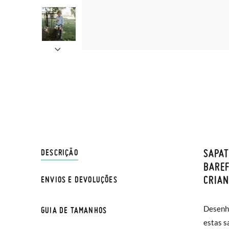
SAPAT
ENVIO
DESCRIÇÃO
BAREF
CRIA
ENVIOS E DEVOLUÇÕES
Na Pisa
normal 
Desenha
totalm
GUIA DE TAMANHOS
sua cas
estas s
acompanh
Se dese