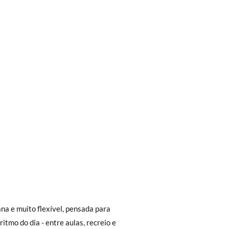
trega em loja, na modalidade de envio
Aproximamos a nossa loja física à porta da
Envio Urgente (1 a 2 dias úteis para