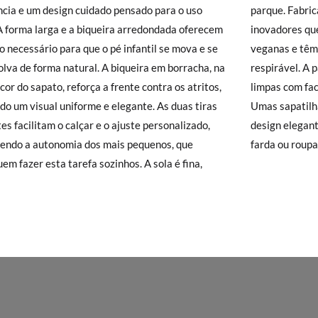
ncia e um design cuidado pensado para o uso
 Fabricadas em Espanha com materiais têxteis
), que terá um custo de 3,95€. Caso o valor da encomenda seja inferio
 A forma larga e a biqueira arredondada oferecem
ores que imitam a textura da pele, são 100%
lidade de Envio Normal.
o necessário para que o pé infantil se mova e se
s e têm forro interior em tecido suave e
isamonas trocas grátis, sem perguntas. Se quando chegarem a sua casa
lva de forma natural. A biqueira em borracha, na
ável. A palmilha removível permite mantê-las
 e Devoluções
do nosso site para nos enviar o pedido de troca. A nos
or do sapato, reforça a frente contra os atritos,
com facilidade, prontas para outro dia de escola.
gar-se-á de tudo: enviar-lhe-emos outro tamanho e recolheremos o p
o um visual uniforme e elegante. As duas tiras
patilhas para a escola práticas, leves e com um
o queira uma Troca, mas sim uma Devolução, esta também será gratu
es facilitam o calçar e o ajuste personalizado,
elegante, perfeitas para combinar com qualquer
zer o pedido através da mesma secção do parágrafo anterior e encar
endo a autonomia dos mais pequenos, que
farda ou roupa
e recolha o sapato que devolve.
em fazer esta tarefa sozinhos. A sola é fina,