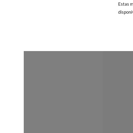
entrega
Estas m
na moda
disponí
Só na P
TAMA
Trocas
encarre
CM
Caso nã
Pode fa
para qu