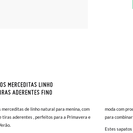
OS MERCEDITAS LINHO
S E DEVOLUÇÕES
IRAS ADERENTES FINO
monas os envios são GRÁTIS em compras superiores a 30 € ou com en
s medidas da tabela são para este modelo em concreto e referem-se à
 merceditas de linho natural para menina, com
moda com prod
( 2 a 4 dias úteis para entrega). As trocas e devoluções são GRÁTIS. 
r com a medida do pé dos seus filhos ou com a sola interior de outros
derentes , perfeitos para a Primavera e
para combinar
a!
Verão.
jar acelerar um pouco mais a entrega, pode optar pela modalidade de 
 Merceditas Linho com tiras aderentes Fino
Estes sapatos