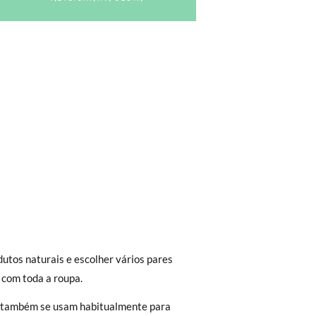
trega em loja, na modalidade de envio
 sola interior do sapato, para que possa
utos naturais e escolher vários pares
Aproximamos a nossa loja física à porta da
 sapatos, mas não com a sola exterior.
 com toda a roupa.
Envio Urgente (1 a 2 dias úteis para
 também se usam habitualmente para