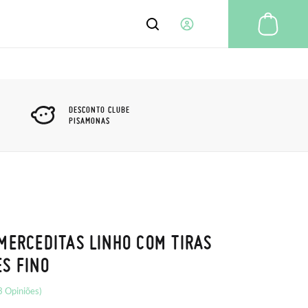
A m
RESUMO DE CONTA
LIVRO DE MORADAS
DESCONTO CLUBE
PISAMONAS
INFORMAÇÃO DA CONTA
CARTÕES DE PAGAMENTO
CENTRAL DE AJUDA
CLUBE PISAMONAS
NEWSLETTER
AS MINHAS ENCOMENDAS
MINHAS DEVOLUÇÕES
MEUS TICKETS
SAIR
MERCEDITAS LINHO COM TIRAS
S FINO
3 Opiniões)