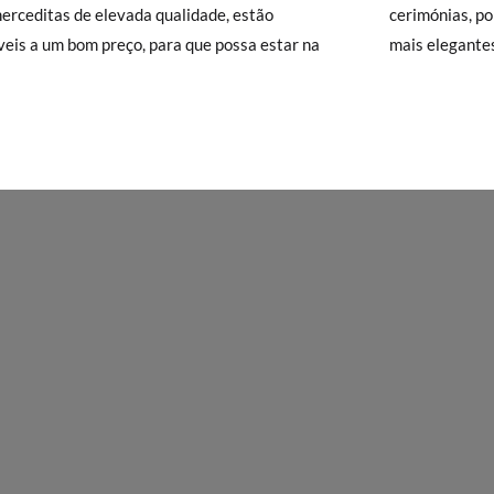
), que terá um custo de 3,95€. Caso o valor da encomenda seja inferio
erceditas de elevada qualidade, estão
cerimónias, p
lidade de Envio Normal.
veis a um bom preço, para que possa estar na
mais elegante
isamonas trocas grátis, sem perguntas. Se quando chegarem a sua casa
NHO
19
20
21
22
23
24
25
26
27
28
29
 e Devoluções
do nosso site para nos enviar o pedido de troca. A nos
gar-se-á de tudo: enviar-lhe-emos outro tamanho e recolheremos o p
11,6
12,2
12,9
13,5
14,2
14,9
15,5
16,1
16,8
17,4
18,1
o queira uma Troca, mas sim uma Devolução, esta também será gratu
zer o pedido através da mesma secção do parágrafo anterior e encar
e recolha o sapato que devolve.