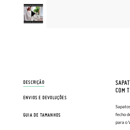
SAPAT
ENVIO
DESCRIÇÃO
COM T
ENVIOS E DEVOLUÇÕES
Na Pisa
NOTA: a
Sapatos
normal 
compara
fecho de tiras a
GUIA DE TAMANHOS
sua cas
para o 
Se dese
Sapatos