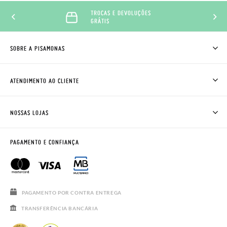
TROCAS E DEVOLUÇÕES
GRÁTIS
SOBRE A PISAMONAS
QUEM SOMOS
COMO COMPRAR
ATENDIMENTO AO CLIENTE
ONDE ESTÁ A MINHA ENCOMENDA?
ENVIOS E TROCAS
TROCAS E DEVOLUÇÕES
CLUBE PISAMONAS
NOSSAS LOJAS
CONTACTE-NOS
BLOG & NEWS
HORÁRIO
AVISO LEGAL, PRIVACIDADE E COOKIES
PAGAMENTO E CONFIANÇA
PERGUNTAS FREQUENTES
GUIA DE TAMANHOS
SALDOS
PAGAMENTO POR CONTRA ENTREGA
TRANSFERÊNCIA BANCÁRIA