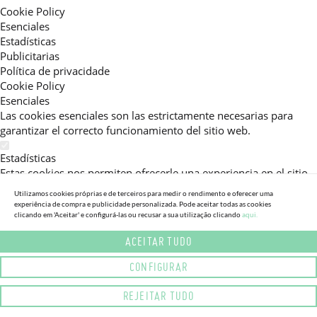
Cookie Policy
Esenciales
Estadísticas
Publicitarias
Política de privacidade
Cookie Policy
Esenciales
Las cookies esenciales son las estrictamente necesarias para
garantizar el correcto funcionamiento del sitio web.
Estadísticas
Estas cookies nos permiten ofrecerle una experiencia en el sitio
adaptada a su navegación (recomendaciones de producto
Utilizamos cookies próprias e de terceiros para medir o rendimento e oferecer uma
personalizadas, énfasis en categorías frecuentemente
experiência de compra e publicidade personalizada. Pode aceitar todas as cookies
clicando em 'Aceitar' e configurá-las ou recusar a sua utilização clicando
aqui.
consultadas, etc).Al activar esta cookie, nos ayuda a mejorar aún
más su experiencia.
ACEITAR TUDO
Publicitarias
CONFIGURAR
Estas cookies permiten a nuestros socios publicitarios enviarle
mensajes específicos y personalizados.
REJEITAR TUDO