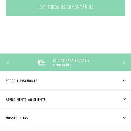
LEIA TODOS OS COMENTÁRIOS
60 DIAS PARA TROCAS E
DEVOLUÇÕES
SOBRE A PISAMONAS
QUEM SOMOS
COMO COMPRAR
ATENDIMENTO AO CLIENTE
ONDE ESTÁ A MINHA ENCOMENDA?
ENVIOS E TROCAS
TROCAS E DEVOLUÇÕES
CLUBE PISAMONAS
NOSSAS LOJAS
CONTACTE-NOS
BLOG & NEWS