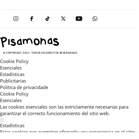
© COPYRIGHT 2025. TODOS OS DIREITOS RESERVADOS.
Cookie Policy
Esenciales
Estadísticas
Publicitarias
Política de privacidade
Cookie Policy
Esenciales
Las cookies esenciales son las estrictamente necesarias para
garantizar el correcto funcionamiento del sitio web.
Estadísticas
Estas cookies nos permiten ofrecerle una experiencia en el sitio
adaptada a su navegación (recomendaciones de producto