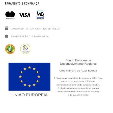
HORÁRIO
AVISO LEGAL, PRIVACIDADE E COOKIES
PAGAMENTO E CONFIANÇA
PERGUNTAS FREQUENTES
GUIA DE TAMANHOS
SALDOS
PAGAMENTO POR CONTRA ENTREGA
TRANSFERÊNCIA BANCÁRIA