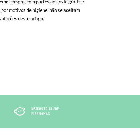
como sempre, com portes de envio grátis e
 não lhe servirem, basta ir à secção de
 por motivos de higiene, não se aceitam
sa equipa de Atendimento ao Cliente
oluções deste artigo.
rimeiro, sem gastos e em poucos dias!
ita. Não tem que se preocupar com nada.
regar-nos-emos de lhe enviar um estafeta
DESCONTO CLUBE
PISAMONAS