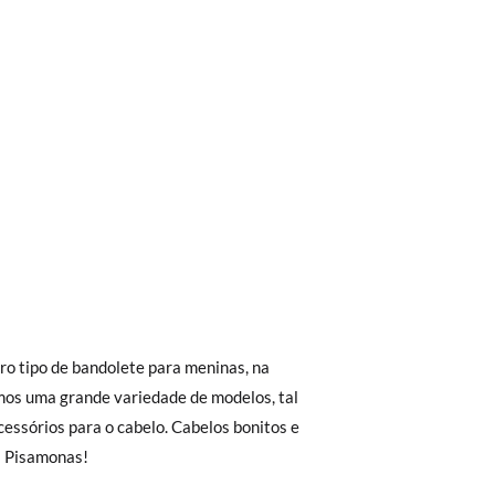
trega em loja, na modalidade de envio
ro tipo de bandolete para meninas, na
Aproximamos a nossa loja física à porta da
os uma grande variedade de modelos, tal
essórios para o cabelo. Cabelos bonitos e
Envio Urgente (1 a 2 dias úteis para
 Pisamonas!
r a 30 €, o envio terá um custo de 2,95 €