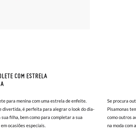
LETE COM ESTRELA
S E DEVOLUÇÕES
NA
monas os envios são GRÁTIS em compras superiores a 30 € ou com en
te para menina com uma estrela de enfeite.
Se procura out
( 2 a 4 dias úteis para entrega). As trocas e devoluções são GRÁTIS. 
e divertida, é perfeita para alegrar o look do dia-
Pisamonas tem
a!
a sua filha, bem como para completar a sua
como outros ac
jar acelerar um pouco mais a entrega, pode optar pela modalidade de 
e em ocasiões especiais.
na moda com a
), que terá um custo de 3,95€. Caso o valor da encomenda seja inferio
lidade de Envio Normal.