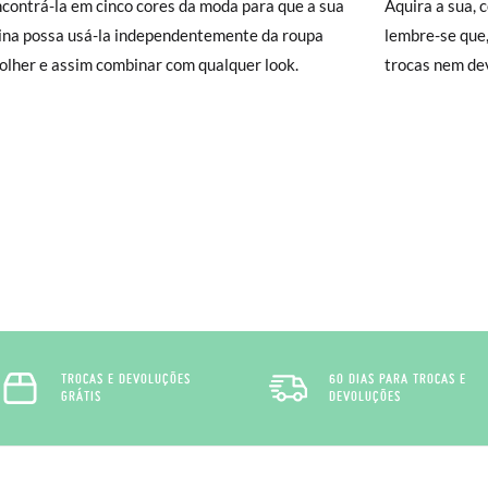
contrá-la em cinco cores da moda para que a sua
Aquira a sua, 
isamonas trocas grátis, sem perguntas. Se quando chegarem a sua casa
na possa usá-la independentemente da roupa
lembre-se que,
 e Devoluções
do nosso site para nos enviar o pedido de troca. A nos
olher e assim combinar com qualquer look.
trocas nem dev
gar-se-á de tudo: enviar-lhe-emos outro tamanho e recolheremos o p
o queira uma Troca, mas sim uma Devolução, esta também será gratu
zer o pedido através da mesma secção do parágrafo anterior e encar
e recolha o sapato que devolve.
TROCAS E DEVOLUÇÕES
60 DIAS PARA TROCAS E
GRÁTIS
DEVOLUÇÕES