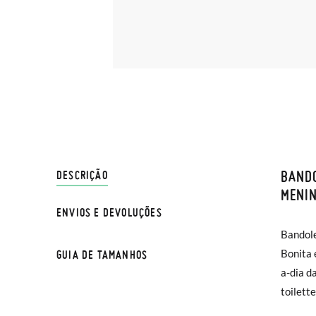
BANDO
ENVIO
DESCRIÇÃO
MENI
ENVIOS E DEVOLUÇÕES
Na Pisa
Bandole
normal 
Bonita 
GUIA DE TAMANHOS
sua cas
a-dia d
Se dese
toilett
entrega
na moda