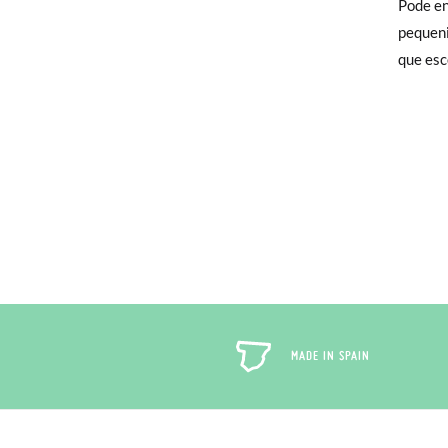
Pode en
Só na P
pequeni
Trocas
que esc
encarre
Caso nã
Pode fa
para qu
MADE IN SPAIN