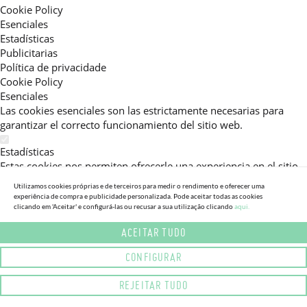
Cookie Policy
Esenciales
Estadísticas
Publicitarias
Política de privacidade
Cookie Policy
Esenciales
Las cookies esenciales son las estrictamente necesarias para
garantizar el correcto funcionamiento del sitio web.
Estadísticas
Estas cookies nos permiten ofrecerle una experiencia en el sitio
adaptada a su navegación (recomendaciones de producto
Utilizamos cookies próprias e de terceiros para medir o rendimento e oferecer uma
personalizadas, énfasis en categorías frecuentemente
experiência de compra e publicidade personalizada. Pode aceitar todas as cookies
consultadas, etc).Al activar esta cookie, nos ayuda a mejorar aún
clicando em 'Aceitar' e configurá-las ou recusar a sua utilização clicando
aqui.
más su experiencia.
ACEITAR TUDO
Publicitarias
CONFIGURAR
Estas cookies permiten a nuestros socios publicitarios enviarle
mensajes específicos y personalizados.
REJEITAR TUDO
Política de privacidade