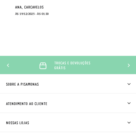
ANA, CARCAVELOS
ÀS 19/12/2025 - ÀS 01:30
TROCAS E DEVOLUÇÕES
GRÁTIS
SOBRE A PISAMONAS
QUEM SOMOS
COMO COMPRAR
ATENDIMENTO AO CLIENTE
ONDE ESTÁ A MINHA ENCOMENDA?
ENVIOS E TROCAS
TROCAS E DEVOLUÇÕES
CLUBE PISAMONAS
NOSSAS LOJAS
CONTACTE-NOS
BLOG & NEWS