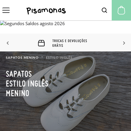
A 
TROCAS E DEVOLUÇÕES
GRÁTIS
SAPATOS MENINO
ESTILO INGLÊS
SAPATOS
ESTILO INGLÊS
MENINO