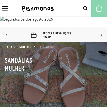
A 
60 DIAS PARA TROCAS E
DEVOLUÇÕES
SAPATOS MULHER
SANDÁLIAS
SANDÁLIAS
MULHER