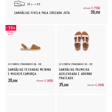
32
33
(-15%)
45,
95€
39,
05€
SANDÁLIAS FIVELA PALA CRUZADA JUTA
(3 CORES) (TAMANHO 28 - 33)
(2 CORES) (TAMANHO 33 - 35)
SANDÁLIAS FECHADAS MENINA
SANDÁLIAS PALMILHA
E MULHER CAMURÇA
ACOLCHOADA E ADORNO
PRATEADO
20,
(-30%)
29,
96€
95€
35,
(-20%)
44,
96€
95€