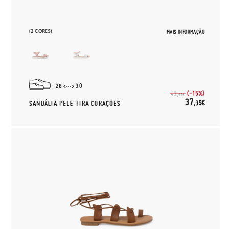
(2 CORES)
MAIS INFORMAÇÃO
26
30
(-15%)
43,
95€
37,
35€
SANDÁLIA PELE TIRA CORAÇÕES