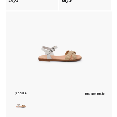
46,
46,
95€
95€
(1 CORES)
MAIS INFORMAÇÃO