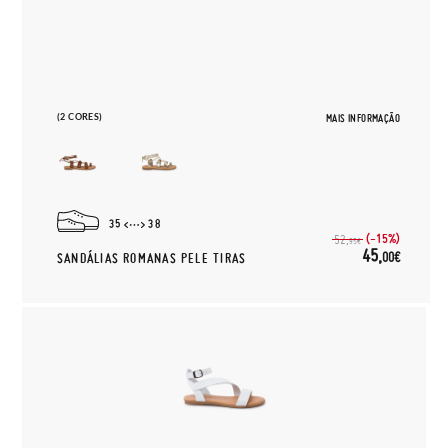
(2 CORES)
MAIS INFORMAÇÃO
35
38
(-15%)
52,
95€
45,
00€
SANDÁLIAS ROMANAS PELE TIRAS