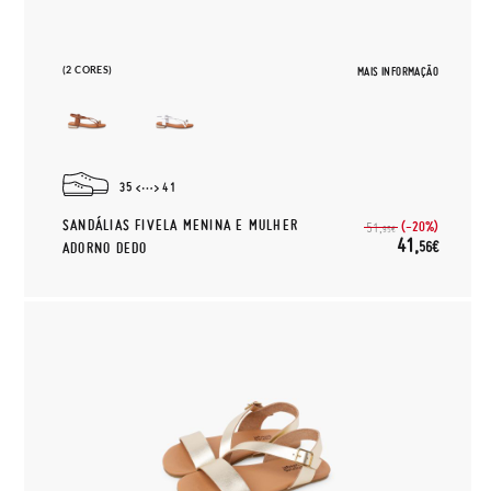
(2 CORES)
MAIS INFORMAÇÃO
35
41
SANDÁLIAS FIVELA MENINA E MULHER
(-20%)
51,
95€
41,
56€
ADORNO DEDO