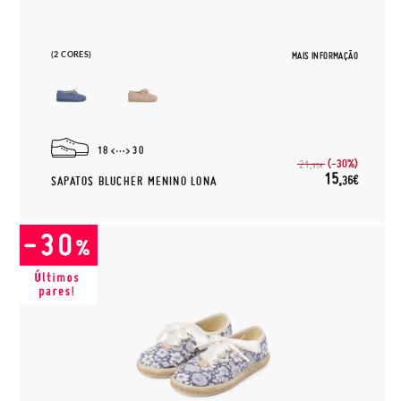
(2 CORES)
MAIS INFORMAÇÃO
18
30
(-30%)
21,
95€
15,
36€
SAPATOS BLUCHER MENINO LONA