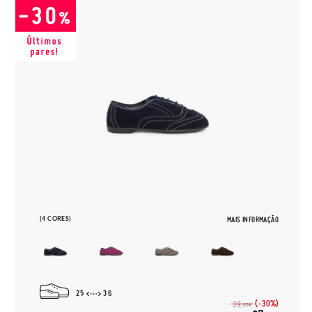
(4 CORES)
MAIS INFORMAÇÃO
25
36
(-30%)
39,
95€