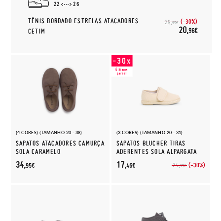
22
26
TÉNIS BORDADO ESTRELAS ATACADORES
(-30%)
29,
95€
20,
96€
CETIM
(4 CORES) (TAMANHO 20 - 38)
(3 CORES) (TAMANHO 20 - 31)
SAPATOS ATACADORES CAMURÇA
SAPATOS BLUCHER TIRAS
SOLA CARAMELO
ADERENTES SOLA ALPARGATA
34,
17,
(-30%)
24,
95€
46€
95€