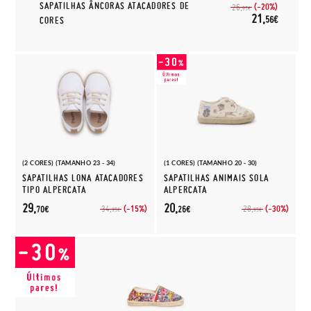
SAPATILHAS ÂNCORAS ATACADORES DE
(-20%)
26,
95€
21,
56€
CORES
(2 CORES) (TAMANHO 23 - 34)
(1 CORES) (TAMANHO 20 - 30)
SAPATILHAS LONA ATACADORES
SAPATILHAS ANIMAIS SOLA
TIPO ALPERCATA
ALPERCATA
29,
20,
(-15%)
(-30%)
34,
28,
70€
26€
95€
95€