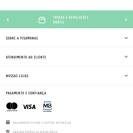
TROCAS E DEVOLUÇÕES
GRÁTIS
SOBRE A PISAMONAS
QUEM SOMOS
COMO COMPRAR
ATENDIMENTO AO CLIENTE
ONDE ESTÁ A MINHA ENCOMENDA?
ENVIOS E TROCAS
TROCAS E DEVOLUÇÕES
CLUBE PISAMONAS
NOSSAS LOJAS
CONTACTE-NOS
BLOG & NEWS
HORÁRIO
AVISO LEGAL, PRIVACIDADE E COOKIES
PAGAMENTO E CONFIANÇA
PERGUNTAS FREQUENTES
GUIA DE TAMANHOS
SALDOS
PAGAMENTO POR CONTRA ENTREGA
TRANSFERÊNCIA BANCÁRIA