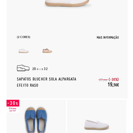
(2 CORES)
MAIS INFORMAÇÃO
20
32
SAPATOS BLUCHER SOLA ALPARGATA
(-30%)
27,
95€
19,
56€
EFEITO RASO