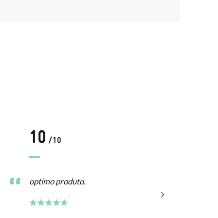
10
/10
optimo produto.