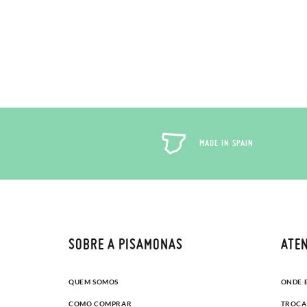
Tamanho
Só na P
75
Trocas
80
encarre
85
Caso nã
Pode fa
para qu
MADE IN SPAIN
SOBRE A PISAMONAS
ATEN
QUEM SOMOS
ONDE 
COMO COMPRAR
TROCA