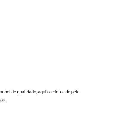
trega em loja, na modalidade de envio
anhol de qualidade, aqui os cintos de pele
Aproximamos a nossa loja física à porta da
os.
Envio Urgente (1 a 2 dias úteis para
r a 30 €, o envio terá um custo de 2,95 €