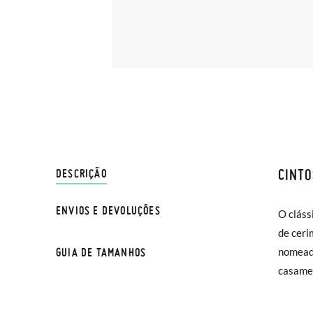
CINTO
ENVIO
DESCRIÇÃO
ENVIOS E DEVOLUÇÕES
O cláss
Na Pisa
de ceri
normal 
GUIA DE TAMANHOS
nomeada
sua cas
casamen
Se dese
entrega
na moda