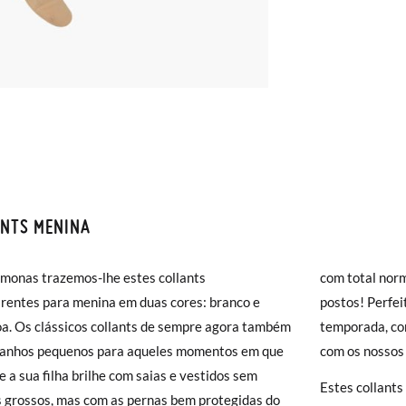
ANTS MENINA
S E DEVOLUÇÕES
monas trazemos-lhe estes collants
monas os envios são GRÁTIS em compras superiores a 30 € ou com en
com total nor
rentes para menina em duas cores: branco e
( 2 a 4 dias úteis para entrega). As trocas e devoluções são GRÁTIS. 
postos! Perfei
. Os clássicos collants de sempre agora também
a!
temporada, co
anhos pequenos para aqueles momentos em que
jar acelerar um pouco mais a entrega, pode optar pela modalidade de 
com os nossos
NHO
6
8
1
e a sua filha brilhe com saias e vestidos sem
), que terá um custo de 3,95€. Caso o valor da encomenda seja inferio
Estes collants
s grossos, mas com as pernas bem protegidas do
lidade de Envio Normal.
18-25 kg
25-35 kg
35