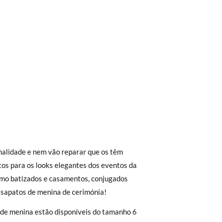
trega em loja, na modalidade de envio
malidade e nem vão reparar que os têm
Aproximamos a nossa loja física à porta da
tos para os looks elegantes dos eventos da
mo batizados e casamentos, conjugados
Envio Urgente (1 a 2 dias úteis para
 sapatos de menina de cerimónia!
0
12
r a 30 €, o envio terá um custo de 2,95 €
 de menina estão disponíveis do tamanho 6
-50 kg
50-63 kg