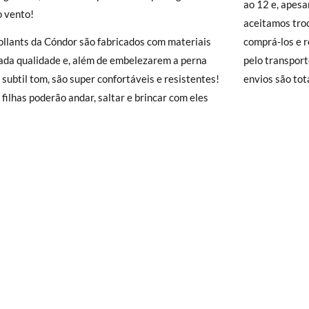
ao 12 e, apesa
o vento!
isamonas trocas grátis, sem perguntas. Se quando chegarem a sua casa
aceitamos tro
110-120cm
120-135cm
1
 e Devoluções
do nosso site para nos enviar o pedido de troca. A nos
ollants da Cóndor são fabricados com materiais
comprá-los e 
gar-se-á de tudo: enviar-lhe-emos outro tamanho e recolheremos o p
ada qualidade e, além de embelezarem a perna
pelo transport
o queira uma Troca, mas sim uma Devolução, esta também será gratu
subtil tom, são super confortáveis e resistentes!
envios são tot
zer o pedido através da mesma secção do parágrafo anterior e encar
 filhas poderão andar, saltar e brincar com eles
e recolha o sapato que devolve.