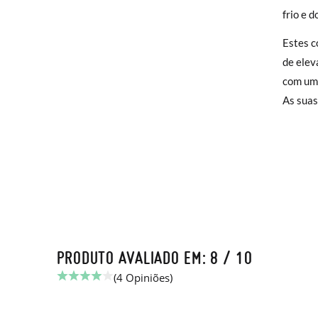
Peso
frio e d
Só na P
Trocas
Altura
Estes c
encarre
de elev
Caso nã
com um 
Pode fa
As suas
para qu
PRODUTO AVALIADO EM: 8 / 10
(4 Opiniões)