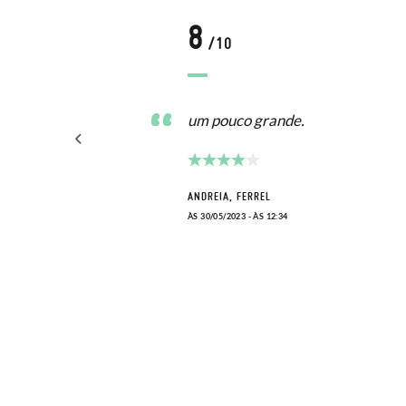
8
/10
e de
um pouco grande.
 .
ANDREIA, FERREL
ÀS 30/05/2023 - ÀS 12:34
-