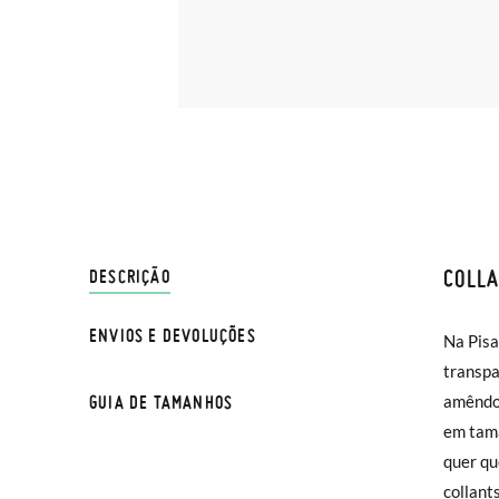
COLL
ENVIO
DESCRIÇÃO
ENVIOS E DEVOLUÇÕES
Na Pisa
Na Pisa
transpa
normal 
GUIA DE TAMANHOS
amêndoa
sua cas
em tam
Se dese
TAMA
quer qu
entrega
collant
na moda