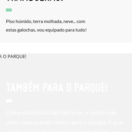
Piso húmido, terra molhada, neve... com
estas galochas, vou equipado para tudo!
TAMBÉM PARA O PARQUE!
Como estas botas são tão leves, a minha mãe
põem-mas quando saímos para o parque. É que
são tão fáceis de limpar e tão confortáveis, que