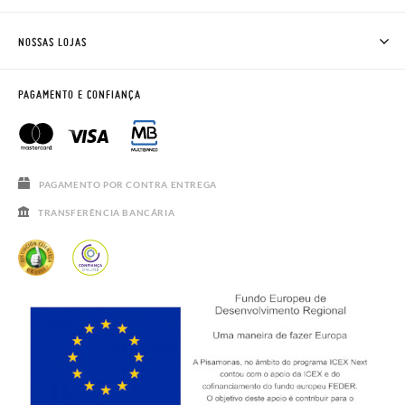
ONDE ESTÁ A MINHA ENCOMENDA?
ENVIOS E TROCAS
TROCAS E DEVOLUÇÕES
CLUBE PISAMONAS
NOSSAS LOJAS
CONTACTE-NOS
BLOG & NEWS
HORÁRIO
AVISO LEGAL, PRIVACIDADE E COOKIES
PAGAMENTO E CONFIANÇA
PERGUNTAS FREQUENTES
GUIA DE TAMANHOS
SALDOS
PAGAMENTO POR CONTRA ENTREGA
TRANSFERÊNCIA BANCÁRIA