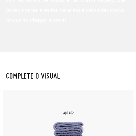
posso correr e saltar na areia e deixá-las como
novas ao chegar a casa!
COMPLETE O VISUAL