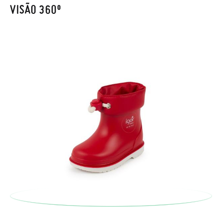
também será gratuita. Não tem que se preocupar com nada.
VISÃO 360º
Pode fazer o pedido através da mesma secção do parágrafo
anterior e encarregar-nos-emos de lhe enviar um estafeta
para que recolha o sapato que devolve.