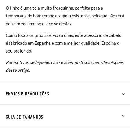
O linho é uma tela muito fresquinha, perfeita para a
temporada de bom tempo e super resistente, pelo que não terá
de se preocupar se o laço se desfaz.
Como todos os produtos Pisamonas, este acessório de cabelo
é fabricado em Espanha e com a melhor qualidade. Escolha o
seu preferido!
Por motivos de higiene, não se aceitam trocas nem devoluções
deste artigo.
ENVIOS E DEVOLUÇÕES
Na Pisamonas os envios são GRÁTIS em compras superiores a
30 € ou com entrega em loja, na modalidade de envio normal (
GUIA DE TAMANHOS
2 a 4 dias úteis para entrega). As trocas e devoluções são