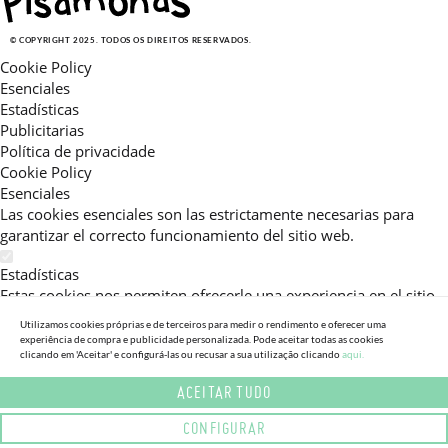
© COPYRIGHT 2025. TODOS OS DIREITOS RESERVADOS.
Cookie Policy
Esenciales
Estadísticas
Publicitarias
Política de privacidade
Cookie Policy
Esenciales
Las cookies esenciales son las estrictamente necesarias para
garantizar el correcto funcionamiento del sitio web.
Estadísticas
Estas cookies nos permiten ofrecerle una experiencia en el sitio
adaptada a su navegación (recomendaciones de producto
Utilizamos cookies próprias e de terceiros para medir o rendimento e oferecer uma
personalizadas, énfasis en categorías frecuentemente
experiência de compra e publicidade personalizada. Pode aceitar todas as cookies
consultadas, etc).Al activar esta cookie, nos ayuda a mejorar aún
clicando em 'Aceitar' e configurá-las ou recusar a sua utilização clicando
aqui.
más su experiencia.
ACEITAR TUDO
Publicitarias
CONFIGURAR
Estas cookies permiten a nuestros socios publicitarios enviarle