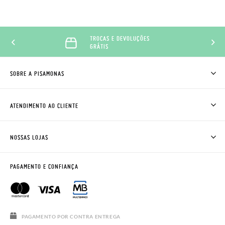
TROCAS E DEVOLUÇÕES
GRÁTIS
SOBRE A PISAMONAS
QUEM SOMOS
COMO COMPRAR
ATENDIMENTO AO CLIENTE
ONDE ESTÁ A MINHA ENCOMENDA?
ENVIOS E TROCAS
TROCAS E DEVOLUÇÕES
CLUBE PISAMONAS
NOSSAS LOJAS
CONTACTE-NOS
BLOG & NEWS
HORÁRIO
AVISO LEGAL, PRIVACIDADE E COOKIES
PAGAMENTO E CONFIANÇA
PERGUNTAS FREQUENTES
GUIA DE TAMANHOS
SALDOS
PAGAMENTO POR CONTRA ENTREGA