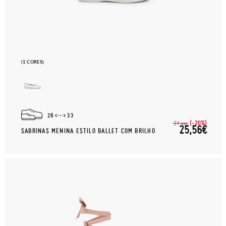
(1 CORES)
28
33
(-20%)
31,
95€
25,56€
SABRINAS MENINA ESTILO BALLET COM BRILHO