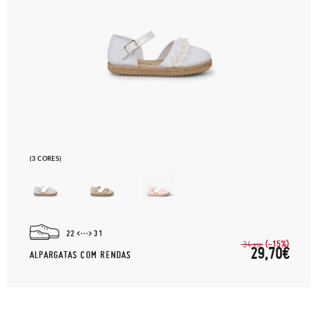
(3 CORES)
22
31
(-15%)
34,
95€
29,70€
ALPARGATAS COM RENDAS