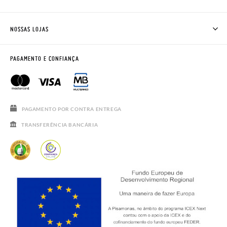
ONDE ESTÁ A MINHA ENCOMENDA?
ENVIOS E TROCAS
TROCAS E DEVOLUÇÕES
CLUBE PISAMONAS
NOSSAS LOJAS
CONTACTE-NOS
BLOG & NEWS
HORÁRIO
AVISO LEGAL, PRIVACIDADE E COOKIES
PAGAMENTO E CONFIANÇA
PERGUNTAS FREQUENTES
GUIA DE TAMANHOS
SALDOS
PAGAMENTO POR CONTRA ENTREGA
TRANSFERÊNCIA BANCÁRIA