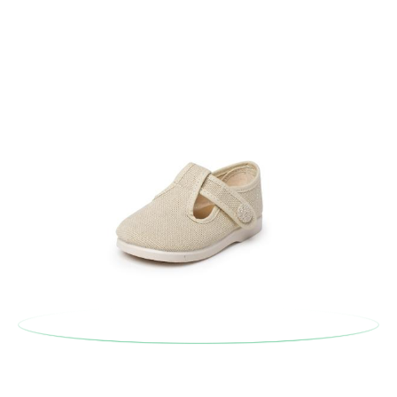
Pode fazer o pedido através da mesma secção do parágrafo
anterior e encarregar-nos-emos de lhe enviar um estafeta
para que recolha o sapato que devolve.