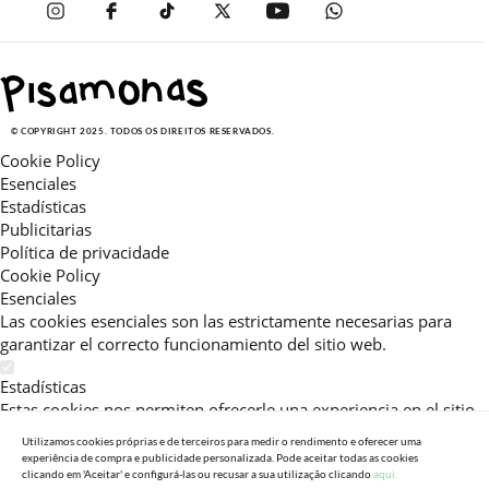
© COPYRIGHT 2025. TODOS OS DIREITOS RESERVADOS.
Cookie Policy
Esenciales
Estadísticas
Publicitarias
Política de privacidade
Cookie Policy
Esenciales
Las cookies esenciales son las estrictamente necesarias para
garantizar el correcto funcionamiento del sitio web.
Estadísticas
Estas cookies nos permiten ofrecerle una experiencia en el sitio
adaptada a su navegación (recomendaciones de producto
Utilizamos cookies próprias e de terceiros para medir o rendimento e oferecer uma
personalizadas, énfasis en categorías frecuentemente
experiência de compra e publicidade personalizada. Pode aceitar todas as cookies
clicando em 'Aceitar' e configurá-las ou recusar a sua utilização clicando
aqui.
consultadas, etc).Al activar esta cookie, nos ayuda a mejorar aún