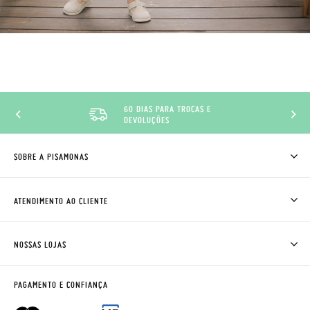
60 DIAS PARA TROCAS E
DEVOLUÇÕES
SOBRE A PISAMONAS
QUEM SOMOS
COMO COMPRAR
ATENDIMENTO AO CLIENTE
ONDE ESTÁ A MINHA ENCOMENDA?
ENVIOS E TROCAS
TROCAS E DEVOLUÇÕES
CLUBE PISAMONAS
NOSSAS LOJAS
CONTACTE-NOS
BLOG & NEWS
HORÁRIO
AVISO LEGAL, PRIVACIDADE E COOKIES
PAGAMENTO E CONFIANÇA
PERGUNTAS FREQUENTES
GUIA DE TAMANHOS