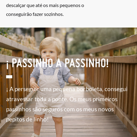
descalçar que até os mais pequenos o
conseguirão fazer sozinhos.
¡ PASSINHO A PASSINHO!
¡ A perseguir uma pequena borboleta, consegui
atravessar toda a ponte. Os meus primeiros
passinhos são seguros com os meus novos
pepitos de linho!