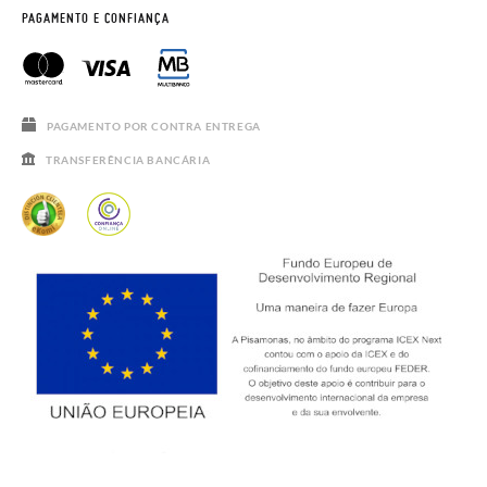
HORÁRIO
AVISO LEGAL, PRIVACIDADE E COOKIES
PAGAMENTO E CONFIANÇA
PERGUNTAS FREQUENTES
GUIA DE TAMANHOS
SALDOS
PAGAMENTO POR CONTRA ENTREGA
TRANSFERÊNCIA BANCÁRIA