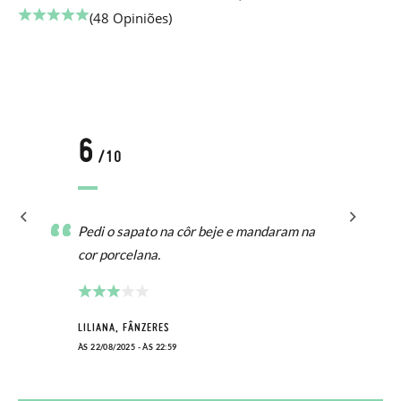
(48 Opiniões)
6
/10
Pedi o sapato na côr beje e mandaram na
cor porcelana.
LILIANA, FÂNZERES
ÀS 22/08/2025 - ÀS 22:59