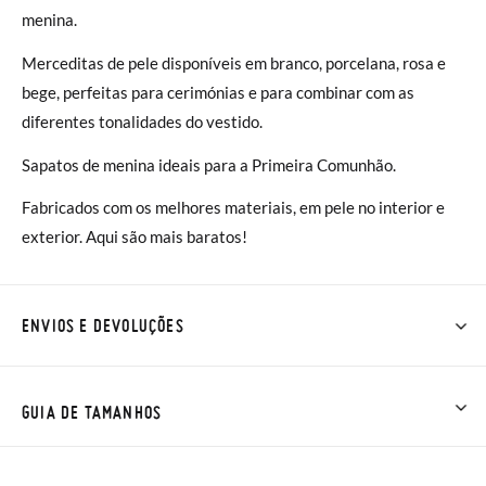
menina.
Merceditas de pele disponíveis em branco, porcelana, rosa e
bege, perfeitas para cerimónias e para combinar com as
diferentes tonalidades do vestido.
Sapatos de menina ideais para a Primeira Comunhão.
Fabricados com os melhores materiais, em pele no interior e
exterior. Aqui são mais baratos!
ENVIOS E DEVOLUÇÕES
Na Pisamonas os envios são GRÁTIS em compras superiores a
30 € ou com entrega em loja, na modalidade de envio normal (
GUIA DE TAMANHOS
2 a 4 dias úteis para entrega). As trocas e devoluções são
GRÁTIS. Aproximamos a nossa loja física à porta da sua casa!
NOTA: as medidas da tabela são para este modelo em