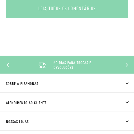
LEIA TODOS OS COMENTÁRIOS
60 DIAS PARA TROCAS E
DEVOLUÇÕES
SOBRE A PISAMONAS
QUEM SOMOS
COMO COMPRAR
ATENDIMENTO AO CLIENTE
ONDE ESTÁ A MINHA ENCOMENDA?
ENVIOS E TROCAS
TROCAS E DEVOLUÇÕES
CLUBE PISAMONAS
NOSSAS LOJAS
CONTACTE-NOS
BLOG & NEWS