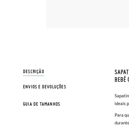
SAPAT
ENVIO
DESCRIÇÃO
BEBÉ 
ENVIOS E DEVOLUÇÕES
Na Pisa
Sapatin
normal 
ideais 
GUIA DE TAMANHOS
sua cas
Se dese
Para qu
entrega
durante
na moda