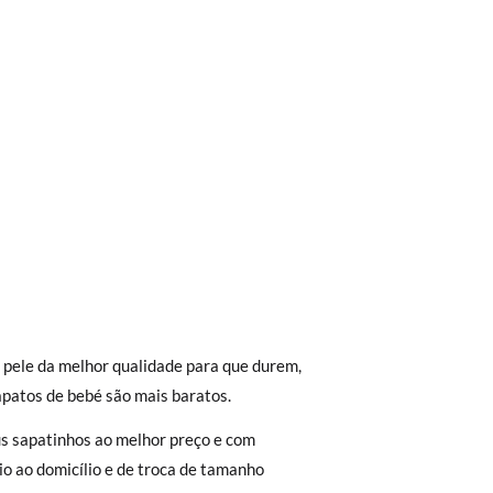
trega em loja, na modalidade de envio
 pele da melhor qualidade para que durem,
Aproximamos a nossa loja física à porta da
apatos de bebé são mais baratos.
Envio Urgente (1 a 2 dias úteis para
s sapatinhos ao melhor preço e com
r a 30 €, o envio terá um custo de 2,95 €
io ao domicílio e de troca de tamanho