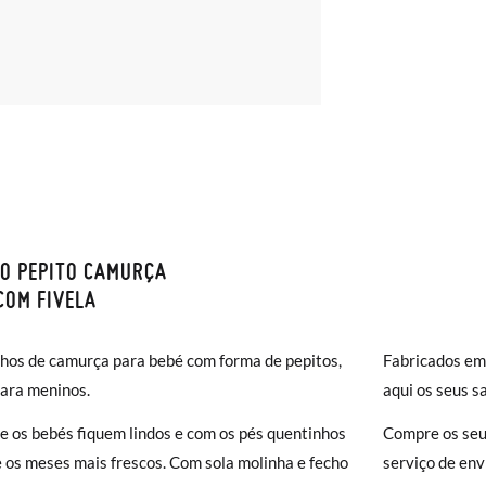
O PEPITO CAMURÇA
S E DEVOLUÇÕES
COM FIVELA
monas os envios são GRÁTIS em compras superiores a 30 € ou com en
hos de camurça para bebé com forma de pepitos,
Fabricados em
( 2 a 4 dias úteis para entrega). As trocas e devoluções são GRÁTIS. 
para meninos.
aqui os seus s
a!
jar acelerar um pouco mais a entrega, pode optar pela modalidade de 
e os bebés fiquem lindos e com os pés quentinhos
Compre os seu
), que terá um custo de 3,95€. Caso o valor da encomenda seja inferio
 os meses mais frescos. Com sola molinha e fecho
serviço de env
lidade de Envio Normal.