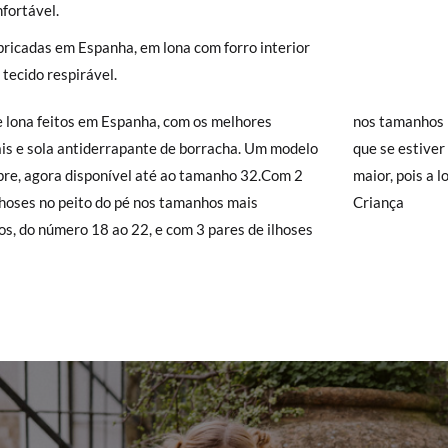
), que terá um custo de 3,95€. Caso o valor da encomenda seja inferio
nfortável.
lidade de Envio Normal.
bricadas em Espanha, em lona com forro interior
isamonas trocas grátis, sem perguntas. Se quando chegarem a sua casa
18
19
20
21
22
23
24
25
tecido respirável.
 e Devoluções
do nosso site para nos enviar o pedido de troca. A nos
gar-se-á de tudo: enviar-lhe-emos outro tamanho e recolheremos o p
11,0
11,7
12,4
13,0
13,7
14,4
15,0
15,7
e lona feitos em Espanha, com os melhores
anhos maiores, a partir do 23.Recomendamos
o queira uma Troca, mas sim uma Devolução, esta também será gratu
is e sola antiderrapante de borracha. Um modelo
estiver na dúvida entre dois tamanhos, escolha o
zer o pedido através da mesma secção do parágrafo anterior e encar
re, agora disponível até ao tamanho 32.Com 2
pois a lona pode encolher ao lavar.Ver mais Ténis
e recolha o sapato que devolve.
lhoses no peito do pé nos tamanhos mais
Criança
s, do número 18 ao 22, e com 3 pares de ilhoses