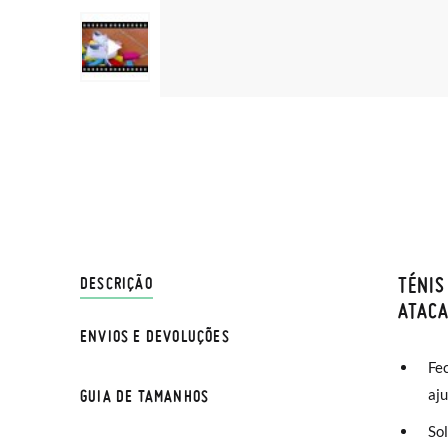
TÉNIS
ENVIO
DESCRIÇÃO
ATAC
ENVIOS E DEVOLUÇÕES
Na Pisa
NOTA: a
Fe
normal 
a medid
aju
GUIA DE TAMANHOS
sua cas
Se dese
Sapathi
Sol