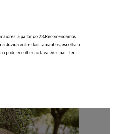
r a 30 €, o envio terá um custo de 2,95 €
 não lhe servirem, basta ir à secção de
26
27
28
29
30
sa equipa de Atendimento ao Cliente
rimeiro, sem gastos e em poucos dias!
16,4
17,0
17,7
18,4
19,0
ita. Não tem que se preocupar com nada.
regar-nos-emos de lhe enviar um estafeta