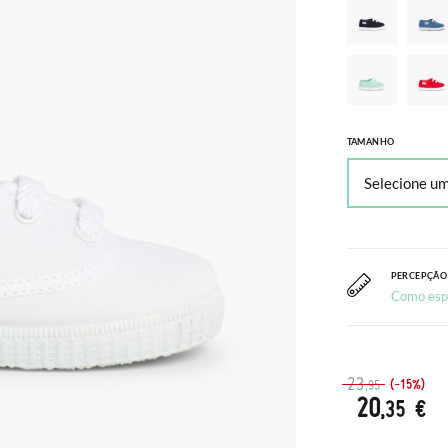
TAMANHO
PERCEPÇÃO
Como esp
23
(-15%)
,95
20
,35 €