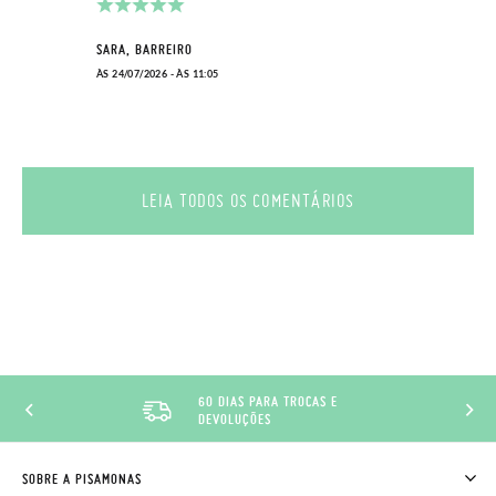
SARA, BARREIRO
ÀS 24/07/2026 - ÀS 11:05
LEIA TODOS OS COMENTÁRIOS
60 DIAS PARA TROCAS E
DESCON
DEVOLUÇÕES
PISAMO
SOBRE A PISAMONAS