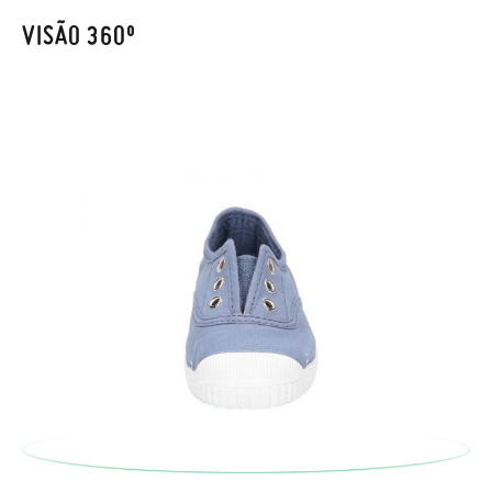
também será gratuita. Não tem que se preocupar com nada.
VISÃO 360º
Pode fazer o pedido através da mesma secção do parágrafo
anterior e encarregar-nos-emos de lhe enviar um estafeta
para que recolha o sapato que devolve.