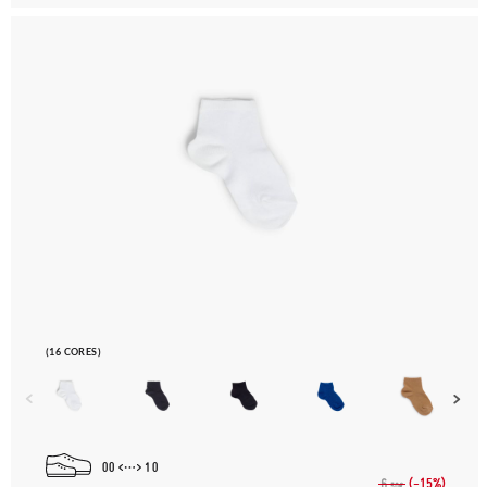
(16 CORES)
00
10
(-15%)
6,
50€