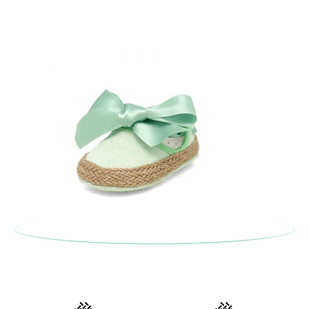
anterior e encarregar-nos-emos de lhe enviar um estafeta
para que recolha o sapato que devolve.