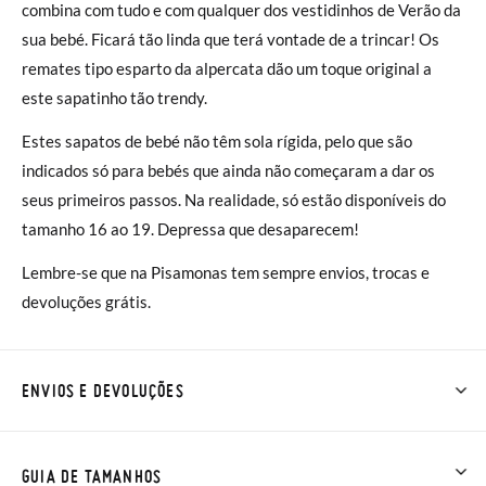
combina com tudo e com qualquer dos vestidinhos de Verão da
sua bebé. Ficará tão linda que terá vontade de a trincar! Os
remates tipo esparto da alpercata dão um toque original a
este sapatinho tão trendy.
Estes sapatos de bebé não têm sola rígida, pelo que são
indicados só para bebés que ainda não começaram a dar os
seus primeiros passos. Na realidade, só estão disponíveis do
tamanho 16 ao 19. Depressa que desaparecem!
Lembre-se que na Pisamonas tem sempre envios, trocas e
devoluções grátis.
ENVIOS E DEVOLUÇÕES
Na Pisamonas os envios são GRÁTIS em compras superiores a
30 € ou com entrega em loja, na modalidade de envio normal (
GUIA DE TAMANHOS