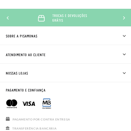
TROCAS E DEVOLUÇÕES
GRÁTIS
SOBRE A PISAMONAS
QUEM SOMOS
COMO COMPRAR
ATENDIMENTO AO CLIENTE
ONDE ESTÁ A MINHA ENCOMENDA?
ENVIOS E TROCAS
TROCAS E DEVOLUÇÕES
CLUBE PISAMONAS
NOSSAS LOJAS
CONTACTE-NOS
BLOG & NEWS
HORÁRIO
AVISO LEGAL, PRIVACIDADE E COOKIES
PAGAMENTO E CONFIANÇA
PERGUNTAS FREQUENTES
GUIA DE TAMANHOS
SALDOS
PAGAMENTO POR CONTRA ENTREGA
TRANSFERÊNCIA BANCÁRIA