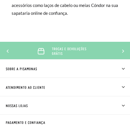
acessórios como laços de cabelo ou meias Cóndor na sua
sapataria online de confiança.
TROCAS E DEVOLUÇÕES
GRÁTIS
SOBRE A PISAMONAS
QUEM SOMOS
COMO COMPRAR
ATENDIMENTO AO CLIENTE
ONDE ESTÁ A MINHA ENCOMENDA?
ENVIOS E TROCAS
TROCAS E DEVOLUÇÕES
CLUBE PISAMONAS
NOSSAS LOJAS
CONTACTE-NOS
BLOG & NEWS
HORÁRIO
AVISO LEGAL, PRIVACIDADE E COOKIES
PAGAMENTO E CONFIANÇA