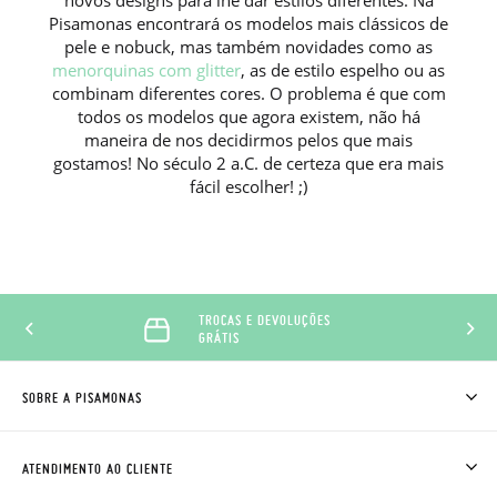
novos designs para lhe dar estilos diferentes. Na
Pisamonas encontrará os modelos mais clássicos de
pele e nobuck, mas também novidades como as
menorquinas com glitter
, as de estilo espelho ou as
combinam diferentes cores. O problema é que com
todos os modelos que agora existem, não há
maneira de nos decidirmos pelos que mais
gostamos! No século 2 a.C. de certeza que era mais
fácil escolher! ;)
TROCAS E DEVOLUÇÕES
GRÁTIS
SOBRE A PISAMONAS
QUEM SOMOS
COMO COMPRAR
ATENDIMENTO AO CLIENTE
ONDE ESTÁ A MINHA ENCOMENDA?
ENVIOS E TROCAS