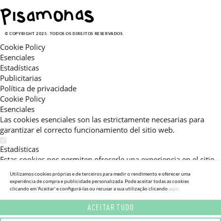
© COPYRIGHT 2025. TODOS OS DIREITOS RESERVADOS.
Cookie Policy
Esenciales
Estadísticas
Publicitarias
Política de privacidade
Cookie Policy
Esenciales
Las cookies esenciales son las estrictamente necesarias para
garantizar el correcto funcionamiento del sitio web.
Estadísticas
Estas cookies nos permiten ofrecerle una experiencia en el sitio
adaptada a su navegación (recomendaciones de producto
Utilizamos cookies próprias e de terceiros para medir o rendimento e oferecer uma
personalizadas, énfasis en categorías frecuentemente
experiência de compra e publicidade personalizada. Pode aceitar todas as cookies
consultadas, etc).Al activar esta cookie, nos ayuda a mejorar aún
clicando em 'Aceitar' e configurá-las ou recusar a sua utilização clicando
aqui.
más su experiencia.
ACEITAR TUDO
Publicitarias