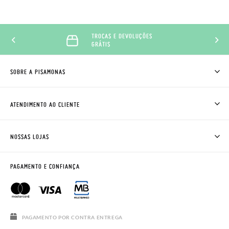
TROCAS E DEVOLUÇÕES
GRÁTIS
SOBRE A PISAMONAS
QUEM SOMOS
COMO COMPRAR
ATENDIMENTO AO CLIENTE
ONDE ESTÁ A MINHA ENCOMENDA?
ENVIOS E TROCAS
TROCAS E DEVOLUÇÕES
CLUBE PISAMONAS
NOSSAS LOJAS
CONTACTE-NOS
BLOG & NEWS
HORÁRIO
AVISO LEGAL, PRIVACIDADE E COOKIES
PAGAMENTO E CONFIANÇA
PERGUNTAS FREQUENTES
GUIA DE TAMANHOS
SALDOS
PAGAMENTO POR CONTRA ENTREGA