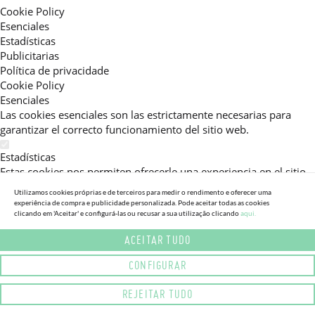
Cookie Policy
Esenciales
Estadísticas
Publicitarias
Política de privacidade
Cookie Policy
Esenciales
Las cookies esenciales son las estrictamente necesarias para
garantizar el correcto funcionamiento del sitio web.
Estadísticas
Estas cookies nos permiten ofrecerle una experiencia en el sitio
adaptada a su navegación (recomendaciones de producto
Utilizamos cookies próprias e de terceiros para medir o rendimento e oferecer uma
personalizadas, énfasis en categorías frecuentemente
experiência de compra e publicidade personalizada. Pode aceitar todas as cookies
clicando em 'Aceitar' e configurá-las ou recusar a sua utilização clicando
aqui.
consultadas, etc).Al activar esta cookie, nos ayuda a mejorar aún
más su experiencia.
ACEITAR TUDO
Publicitarias
CONFIGURAR
Estas cookies permiten a nuestros socios publicitarios enviarle
mensajes específicos y personalizados.
REJEITAR TUDO