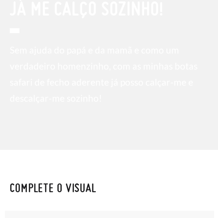
JÁ ME CALÇO SOZINHO!
Sem ajuda do papá e da mamã e como um
verdadeiro homenzinho, com as minhas botas
safari de fecho aderente já posso calçar-me e
descalçar-me sozinho!
COMPLETE O VISUAL