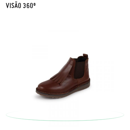
também será gratuita. Não tem que se preocupar com nada.
VISÃO 360º
Pode fazer o pedido através da mesma secção do parágrafo
anterior e encarregar-nos-emos de lhe enviar um estafeta
para que recolha o sapato que devolve.