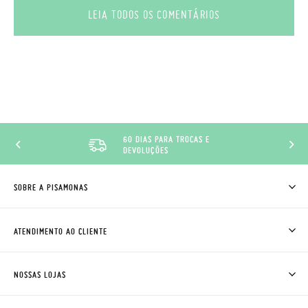
LEIA TODOS OS COMENTÁRIOS
60 DIAS PARA TROCAS E
DEVOLUÇÕES
SOBRE A PISAMONAS
QUEM SOMOS
COMO COMPRAR
ATENDIMENTO AO CLIENTE
ONDE ESTÁ A MINHA ENCOMENDA?
ENVIOS E TROCAS
TROCAS E DEVOLUÇÕES
CLUBE PISAMONAS
NOSSAS LOJAS
CONTACTE-NOS
BLOG & NEWS