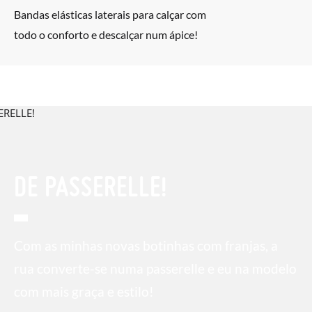
Bandas elásticas laterais para calçar com
todo o conforto e descalçar num ápice!
DE PASSERELLE!
Com as minhas novas botinhas com franjas, a
rua converte-se numa passerelle e eu na modelo
com mais graça e estilo!