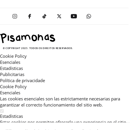
© COPYRIGHT 2025. TODOS OS DIREITOS RESERVADOS.
Cookie Policy
Esenciales
Estadísticas
Publicitarias
Política de privacidade
Cookie Policy
Esenciales
Las cookies esenciales son las estrictamente necesarias para
garantizar el correcto funcionamiento del sitio web.
Estadísticas
Estas cookies nos permiten ofrecerle una experiencia en el sitio
adaptada a su navegación (recomendaciones de producto