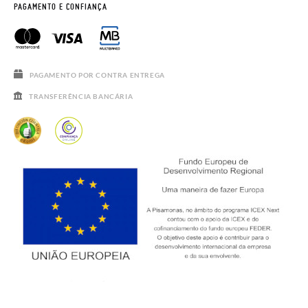
HORÁRIO
AVISO LEGAL, PRIVACIDADE E COOKIES
PAGAMENTO E CONFIANÇA
PERGUNTAS FREQUENTES
GUIA DE TAMANHOS
SALDOS
PAGAMENTO POR CONTRA ENTREGA
TRANSFERÊNCIA BANCÁRIA