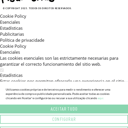
© COPYRIGHT 2025. TODOS OS DIREITOS RESERVADOS.
Cookie Policy
Esenciales
Estadísticas
Publicitarias
Política de privacidade
Cookie Policy
Esenciales
Las cookies esenciales son las estrictamente necesarias para
garantizar el correcto funcionamiento del sitio web.
Estadísticas
Estas cookies nos permiten ofrecerle una experiencia en el sitio
adaptada a su navegación (recomendaciones de producto
Utilizamos cookies próprias e de terceiros para medir o rendimento e oferecer uma
personalizadas, énfasis en categorías frecuentemente
experiência de compra e publicidade personalizada. Pode aceitar todas as cookies
consultadas, etc).Al activar esta cookie, nos ayuda a mejorar aún
clicando em 'Aceitar' e configurá-las ou recusar a sua utilização clicando
aqui.
más su experiencia.
ACEITAR TUDO
Publicitarias
CONFIGURAR
Estas cookies permiten a nuestros socios publicitarios enviarle