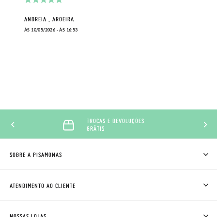
ANDREIA , AROEIRA
ÀS 10/05/2026 - ÀS 16:53
TROCAS E DEVOLUÇÕES
GRÁTIS
SOBRE A PISAMONAS
QUEM SOMOS
COMO COMPRAR
ATENDIMENTO AO CLIENTE
ONDE ESTÁ A MINHA ENCOMENDA?
ENVIOS E TROCAS
TROCAS E DEVOLUÇÕES
CLUBE PISAMONAS
NOSSAS LOJAS