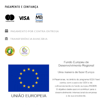
HORÁRIO
AVISO LEGAL, PRIVACIDADE E COOKIES
PAGAMENTO E CONFIANÇA
PERGUNTAS FREQUENTES
GUIA DE TAMANHOS
REBAJAS
PAGAMENTO POR CONTRA ENTREGA
TRANSFERÊNCIA BANCÁRIA