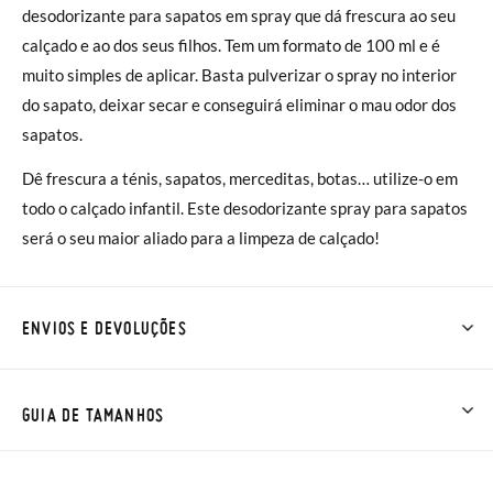
desodorizante para sapatos em spray que dá frescura ao seu
calçado e ao dos seus filhos. Tem um formato de 100 ml e é
muito simples de aplicar. Basta pulverizar o spray no interior
do sapato, deixar secar e conseguirá eliminar o mau odor dos
sapatos.
Dê frescura a ténis, sapatos, merceditas, botas… utilize-o em
todo o calçado infantil. Este desodorizante spray para sapatos
será o seu maior aliado para a limpeza de calçado!
ENVIOS E DEVOLUÇÕES
Na Pisamonas os envios são GRÁTIS em compras superiores a
30 € ou com entrega em loja, na modalidade de envio normal (
GUIA DE TAMANHOS
2 a 4 dias úteis para entrega). As trocas e devoluções são
GRÁTIS. Aproximamos a nossa loja física à porta da sua casa!