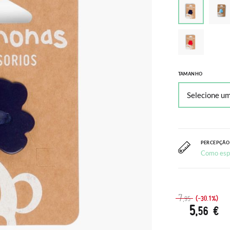
TAMANHO
PERCEPÇÃO
Como esp
7
(-30.1%)
,95
5
,56 €