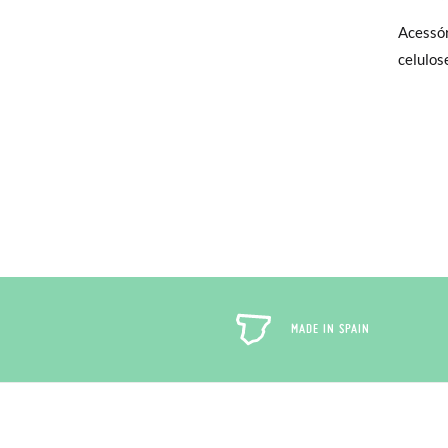
Só na P
Acessór
Trocas
celulos
encarre
Caso nã
Pode fa
para qu
MADE IN SPAIN