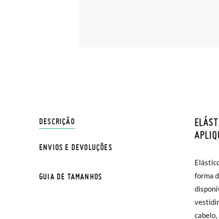
ELÁST
ENVIO
DESCRIÇÃO
APLIQ
ENVIOS E DEVOLUÇÕES
Na Pisa
Elástic
normal 
forma d
GUIA DE TAMANHOS
sua cas
disponí
Se dese
vestidi
entrega
cabelo,
na moda