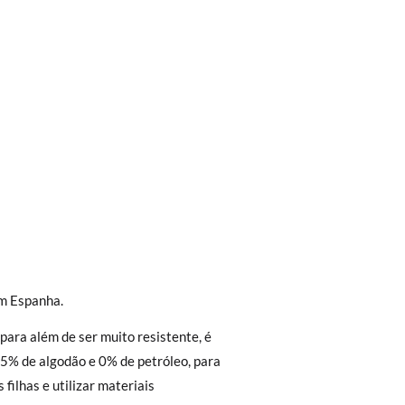
trega em loja, na modalidade de envio
em Espanha.
Aproximamos a nossa loja física à porta da
 para além de ser muito resistente, é
Envio Urgente (1 a 2 dias úteis para
5% de algodão e 0% de petróleo, para
r a 30 €, o envio terá um custo de 2,95 €
 filhas e utilizar materiais