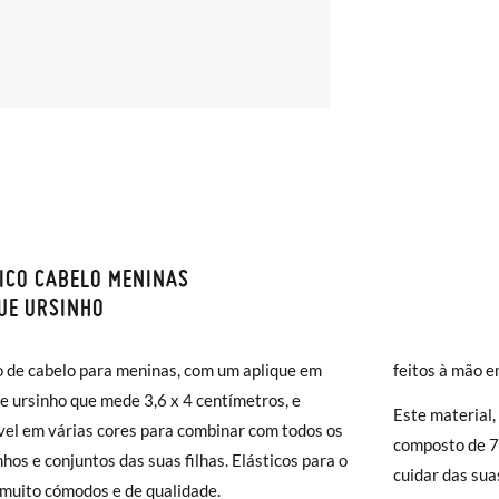
ICO CABELO MENINAS
S E DEVOLUÇÕES
UE URSINHO
monas os envios são GRÁTIS em compras superiores a 30 € ou com en
o de cabelo para meninas, com um aplique em
feitos à mão 
( 2 a 4 dias úteis para entrega). As trocas e devoluções são GRÁTIS. 
e ursinho que mede 3,6 x 4 centímetros, e
a!
Este material,
vel em várias cores para combinar com todos os
jar acelerar um pouco mais a entrega, pode optar pela modalidade de 
composto de 7
nhos e conjuntos das suas filhas. Elásticos para o
), que terá um custo de 3,95€. Caso o valor da encomenda seja inferio
cuidar das suas
 muito cómodos e de qualidade.
lidade de Envio Normal.