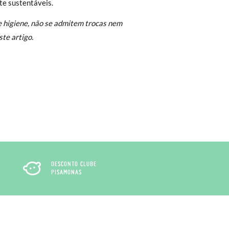
e sustentáveis.
 não lhe servirem, basta ir à secção de
e higiene, não se admitem trocas nem
sa equipa de Atendimento ao Cliente
te artigo.
rimeiro, sem gastos e em poucos dias!
ita. Não tem que se preocupar com nada.
regar-nos-emos de lhe enviar um estafeta
DESCONTO CLUBE
PISAMONAS