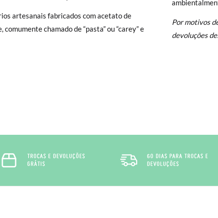
ambientalment
isamonas trocas grátis, sem perguntas. Se quando chegarem a sua casa
ios artesanais fabricados com acetato de
Por motivos d
 e Devoluções
do nosso site para nos enviar o pedido de troca. A nos
e, comumente chamado de “pasta” ou “carey” e
devoluções des
gar-se-á de tudo: enviar-lhe-emos outro tamanho e recolheremos o p
o queira uma Troca, mas sim uma Devolução, esta também será gratu
zer o pedido através da mesma secção do parágrafo anterior e encar
e recolha o sapato que devolve.
TROCAS E DEVOLUÇÕES
60 DIAS PARA TROCAS E
GRÁTIS
DEVOLUÇÕES