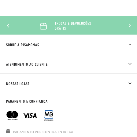
TROCAS E DEVOLUÇÕES
GRÁTIS
SOBRE A PISAMONAS
QUEM SOMOS
COMO COMPRAR
ATENDIMENTO AO CLIENTE
ONDE ESTÁ A MINHA ENCOMENDA?
ENVIOS E TROCAS
TROCAS E DEVOLUÇÕES
CLUBE PISAMONAS
NOSSAS LOJAS
CONTACTE-NOS
BLOG & NEWS
HORÁRIO
AVISO LEGAL, PRIVACIDADE E COOKIES
PAGAMENTO E CONFIANÇA
PERGUNTAS FREQUENTES
GUIA DE TAMANHOS
SALDOS
PAGAMENTO POR CONTRA ENTREGA