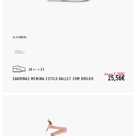
(1 CORES)
28
33
(-20%)
31,
95€
25,56€
SABRINAS MENINA ESTILO BALLET COM BRILHO