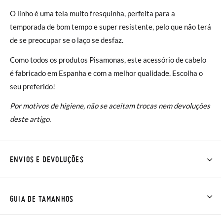
O linho é uma tela muito fresquinha, perfeita para a
temporada de bom tempo e super resistente, pelo que não terá
de se preocupar se o laço se desfaz.
Como todos os produtos Pisamonas, este acessório de cabelo
é fabricado em Espanha e com a melhor qualidade. Escolha o
seu preferido!
Por motivos de higiene, não se aceitam trocas nem devoluções
deste artigo.
ENVIOS E DEVOLUÇÕES
Na Pisamonas os envios são GRÁTIS em compras superiores a
30 € ou com entrega em loja, na modalidade de envio normal (
GUIA DE TAMANHOS
2 a 4 dias úteis para entrega). As trocas e devoluções são