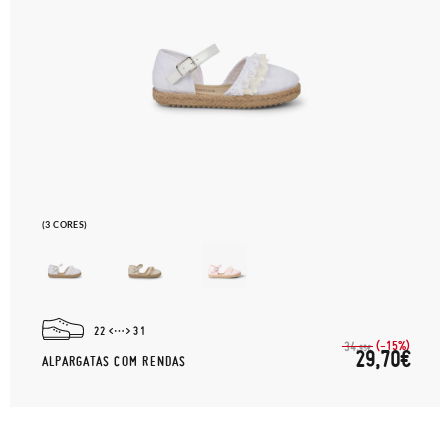
(3 CORES)
22
31
(-15%)
34,
95€
29,70€
ALPARGATAS COM RENDAS