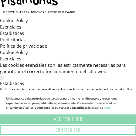
© COPYRIGHT 2025. TODOS OS DIREITOS RESERVADOS.
Cookie Policy
Esenciales
Estadísticas
Publicitarias
Política de privacidade
Cookie Policy
Esenciales
Las cookies esenciales son las estrictamente necesarias para
garantizar el correcto funcionamiento del sitio web.
Estadísticas
Estas cookies nos permiten ofrecerle una experiencia en el sitio
adaptada a su navegación (recomendaciones de producto
Utilizamos cookies próprias e de terceiros para medir o rendimento e oferecer uma
personalizadas, énfasis en categorías frecuentemente
experiência de compra e publicidade personalizada. Pode aceitar todas as cookies
consultadas, etc).Al activar esta cookie, nos ayuda a mejorar aún
clicando em 'Aceitar' e configurá-las ou recusar a sua utilização clicando
aqui.
más su experiencia.
ACEITAR TUDO
Publicitarias
CONFIGURAR
Estas cookies permiten a nuestros socios publicitarios enviarle