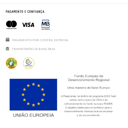
CONTACTE-NOS
BLOG & NEWS
HORÁRIO
AVISO LEGAL, PRIVACIDADE E COOKIES
PAGAMENTO E CONFIANÇA
PERGUNTAS FREQUENTES
GUIA DE TAMANHOS
SALDOS
PAGAMENTO POR CONTRA ENTREGA
TRANSFERÊNCIA BANCÁRIA