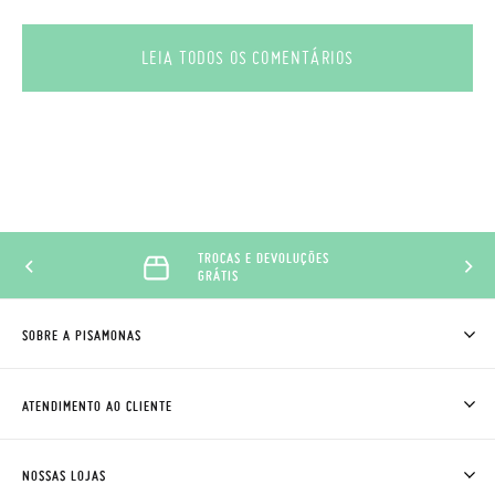
LEIA TODOS OS COMENTÁRIOS
TROCAS E DEVOLUÇÕES
GRÁTIS
SOBRE A PISAMONAS
QUEM SOMOS
COMO COMPRAR
ATENDIMENTO AO CLIENTE
ONDE ESTÁ A MINHA ENCOMENDA?
ENVIOS E TROCAS
TROCAS E DEVOLUÇÕES
CLUBE PISAMONAS
NOSSAS LOJAS