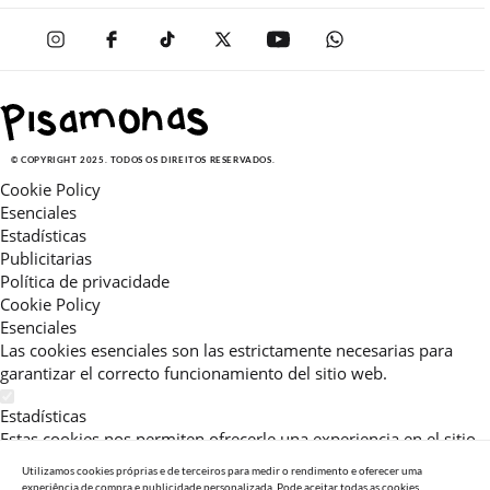
© COPYRIGHT 2025. TODOS OS DIREITOS RESERVADOS.
Cookie Policy
Esenciales
Estadísticas
Publicitarias
Política de privacidade
Cookie Policy
Esenciales
Las cookies esenciales son las estrictamente necesarias para
garantizar el correcto funcionamiento del sitio web.
Estadísticas
Estas cookies nos permiten ofrecerle una experiencia en el sitio
adaptada a su navegación (recomendaciones de producto
Utilizamos cookies próprias e de terceiros para medir o rendimento e oferecer uma
personalizadas, énfasis en categorías frecuentemente
experiência de compra e publicidade personalizada. Pode aceitar todas as cookies