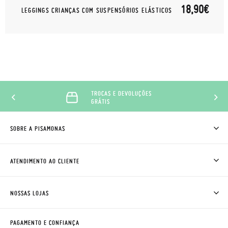
18,90€
LEGGINGS CRIANÇAS COM SUSPENSÓRIOS ELÁSTICOS
TROCAS E DEVOLUÇÕES
GRÁTIS
SOBRE A PISAMONAS
QUEM SOMOS
COMO COMPRAR
ATENDIMENTO AO CLIENTE
ONDE ESTÁ A MINHA ENCOMENDA?
ENVIOS E TROCAS
TROCAS E DEVOLUÇÕES
CLUBE PISAMONAS
NOSSAS LOJAS
CONTACTE-NOS
BLOG & NEWS
HORÁRIO
AVISO LEGAL, PRIVACIDADE E COOKIES
PAGAMENTO E CONFIANÇA