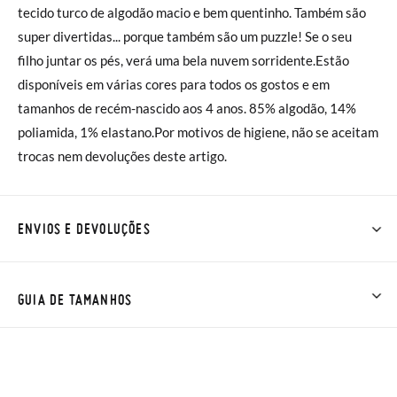
tecido turco de algodão macio e bem quentinho. Também são
super divertidas... porque também são um puzzle! Se o seu
filho juntar os pés, verá uma bela nuvem sorridente.Estão
disponíveis em várias cores para todos os gostos e em
tamanhos de recém-nascido aos 4 anos. 85% algodão, 14%
poliamida, 1% elastano.Por motivos de higiene, não se aceitam
trocas nem devoluções deste artigo.
ENVIOS E DEVOLUÇÕES
Na Pisamonas os envios são GRÁTIS em compras superiores a
30 € ou com entrega em loja, na modalidade de envio normal (
GUIA DE TAMANHOS
2 a 4 dias úteis para entrega). As trocas e devoluções são
GRÁTIS. Aproximamos a nossa loja física à porta da sua casa!
Se desejar acelerar um pouco mais a entrega, pode optar pela
modalidade de Envio Urgente (1 a 2 dias úteis para entrega),